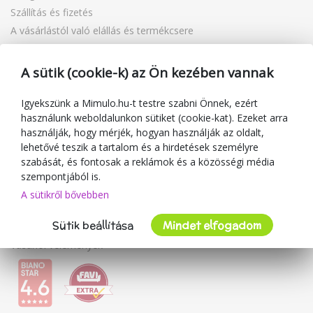
Szállítás és fizetés
A vásárlástól való elállás és termékcsere
Reklamáció
Ajándékutalványok
A sütik (cookie-k) az Ön kezében vannak
Kuponok
Blog
Igyekszünk a Mimulo.hu-t testre szabni Önnek, ezért
használunk weboldalunkon sütiket (cookie-kat). Ezeket arra
A kereskedőről
használják, hogy mérjék, hogyan használják az oldalt,
lehetővé teszik a tartalom és a hirdetések személyre
Mimulo.hu
szabását, és fontosak a reklámok és a közösségi média
Felhasználási feltételek
szempontjából is.
Adatvédelmi irányelvek
A sütikről bővebben
Kapcsolat
Sütik beállítása
Mindet elfogadom
Együttműködés
Vásárlói vélemények