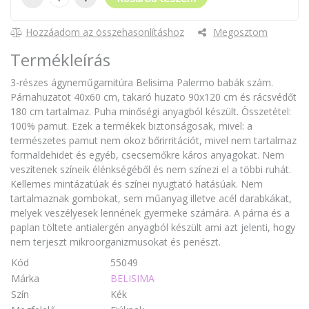
Hozzáadom az összehasonlításhoz
Megosztom
Termékleírás
3-részes ágyneműgarnitúra Belisima Palermo babák szám.
Párnahuzatot 40x60 cm, takaró huzato 90x120 cm és rácsvédőt
180 cm tartalmaz. Puha minőségi anyagból készült. Összetétel:
100% pamut. Ezek a termékek biztonságosak, mivel: a
természetes pamut nem okoz bőrirritációt, mivel nem tartalmaz
formaldehidet és egyéb, csecsemőkre káros anyagokat. Nem
veszítenek színeik élénkségéből és nem színezi el a többi ruhát.
Kellemes mintázatúak és színei nyugtató hatásúak. Nem
tartalmaznak gombokat, sem műanyag illetve acél darabkákat,
melyek veszélyesek lennének gyermeke számára. A párna és a
paplan töltete antialergén anyagból készült ami azt jelenti, hogy
nem terjeszt mikroorganizmusokat és penészt.
Kód
55049
Márka
BELISIMA
Szín
Kék