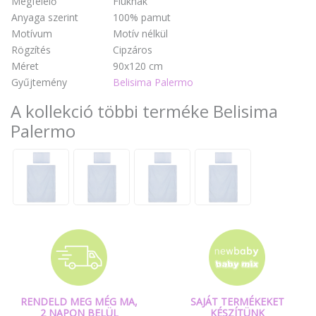
Megfelelő
Fiúknak
Anyaga szerint
100% pamut
Motívum
Motív nélkül
Rögzítés
Cipzáros
Méret
90x120 cm
Gyűjtemény
Belisima Palermo
A kollekció többi terméke Belisima
Palermo
RENDELD MEG MÉG MA,
SAJÁT TERMÉKEKET
2 NAPON BELÜL
KÉSZÍTÜNK