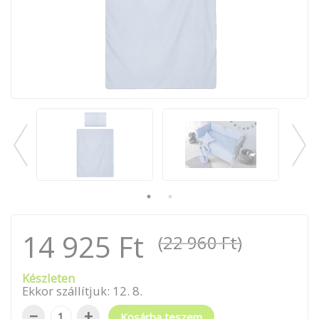
14 925 Ft
(22 960 Ft)
Készleten
Ekkor szállítjuk:
12
.
8
.
−
+
Kosárba teszem