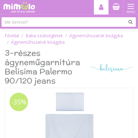
MENÜ
Főoldal
Baba szükségletek
Ágyneműhuzatok kiságyba
Ágyneműhuzatok kiságyba
3-részes
ágyneműgarnitúra
Belisima Palermo
90/120 jeans
-35%