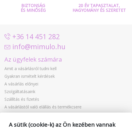
BIZTONSÁG
20 ÉV TAPASZTALAT,
ÉS MINŐSÉG
HAGYOMÁNY ÉS SZERETET
+36 14 451 282
info@mimulo.hu
Az ügyfelek számára
Amit a vásárlásról tudni kell
Gyakran ismételt kérdések
A vásárlás előnyei
Szolgáltatásaink
Szállítás és fizetés
A vásárlástól való elállás és termékcsere
Reklamáció
Ajándékutalványok
A sütik (cookie-k) az Ön kezében vannak
Kuponok