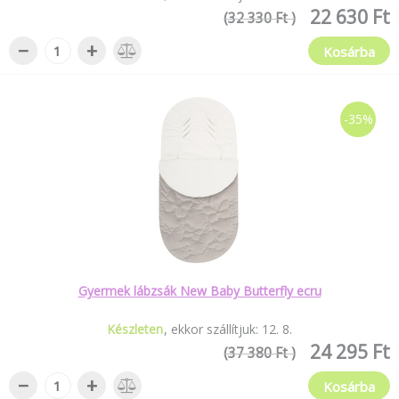
22 630 Ft
(32 330 Ft )
−
+
Kosárba
-35%
Gyermek lábzsák New Baby Butterfly ecru
Készleten
ekkor szállítjuk:
12
.
8
.
24 295 Ft
(37 380 Ft )
−
+
Kosárba