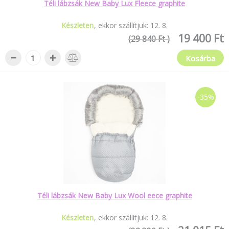
Téli lábzsák New Baby Lux Fleece graphite
Készleten
ekkor szállítjuk:
12
.
8
.
19 400 Ft
(29 840 Ft )
−
+
Kosárba
-35%
Téli lábzsák New Baby Lux Wool eece graphite
Készleten
ekkor szállítjuk:
12
.
8
.