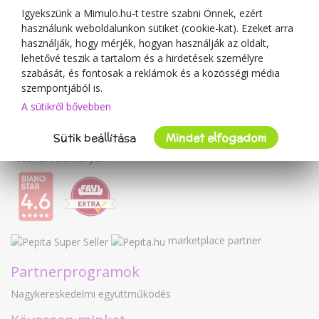
Blog
Igyekszünk a Mimulo.hu-t testre szabni Önnek, ezért
használunk weboldalunkon sütiket (cookie-kat). Ezeket arra
A kereskedőről
használják, hogy mérjék, hogyan használják az oldalt,
lehetővé teszik a tartalom és a hirdetések személyre
Mimulo.hu
szabását, és fontosak a reklámok és a közösségi média
Felhasználási feltételek
szempontjából is.
Adatvédelmi irányelvek
A sütikről bővebben
Kapcsolat
Sütik beállítása
Mindet elfogadom
Együttműködés
Vásárlói vélemények
marketplace partner
Partnerprogramok
Nagykereskedelmi együttműködés