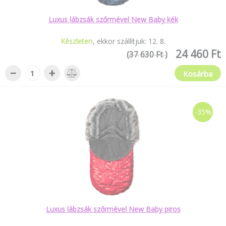
Luxus lábzsák szőrmével New Baby kék
Készleten
ekkor szállítjuk:
12
.
8
.
24 460 Ft
(37 630 Ft )
−
+
Kosárba
-35%
Luxus lábzsák szőrmével New Baby piros