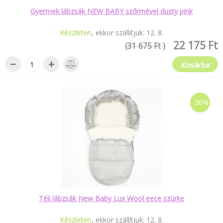
Gyermek lábzsák NEW BABY szőrmével dusty pink
Készleten
ekkor szállítjuk:
12
.
8
.
22 175 Ft
(31 675 Ft )
−
+
Kosárba
-30%
Téli lábzsák New Baby Lux Wool eece szürke
Készleten
ekkor szállítjuk:
12
.
8
.