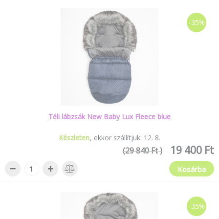
-35%
Téli lábzsák New Baby Lux Fleece blue
Készleten
ekkor szállítjuk:
12
.
8
.
19 400 Ft
(29 840 Ft )
−
+
Kosárba
-35%