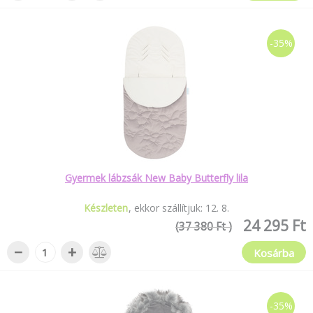
-35%
Gyermek lábzsák New Baby Butterfly lila
Készleten
ekkor szállítjuk:
12
.
8
.
24 295 Ft
(37 380 Ft )
−
+
Kosárba
-35%