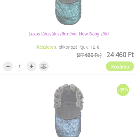
Luxus lábzsák szőrmével New Baby zöld
Készleten
ekkor szállítjuk:
12
.
8
.
24 460 Ft
(37 630 Ft )
−
+
Kosárba
-35%