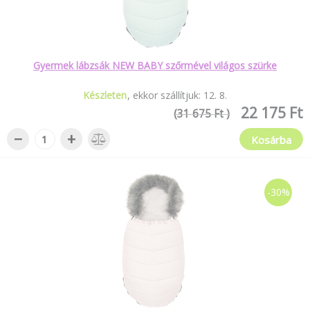
Gyermek lábzsák NEW BABY szőrmével világos szürke
Készleten
ekkor szállítjuk:
12
.
8
.
22 175 Ft
(31 675 Ft )
−
+
Kosárba
-30%