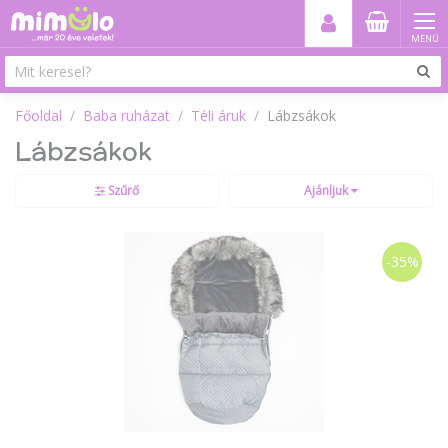
MENÜ
Főoldal
Baba ruházat
Téli áruk
Lábzsákok
Lábzsákok
Szűrő
Ajánljuk
-35%