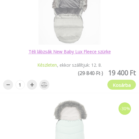
Téli lábzsák New Baby Lux Fleece szürke
Készleten
ekkor szállítjuk:
12
.
8
.
19 400 Ft
(29 840 Ft )
−
+
Kosárba
-30%