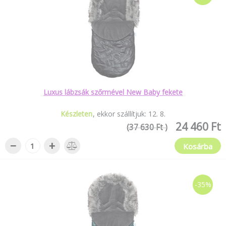
Luxus lábzsák szőrmével New Baby fekete
Készleten
ekkor szállítjuk:
12
.
8
.
24 460 Ft
(37 630 Ft )
−
+
Kosárba
-35%