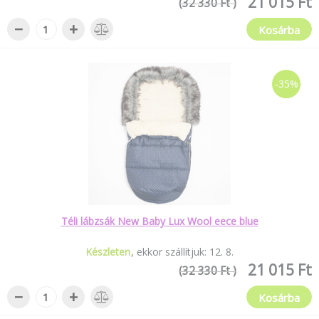
21 015 Ft
(32 330 Ft )
−
+
Kosárba
-35%
Téli lábzsák New Baby Lux Wool eece blue
Készleten
ekkor szállítjuk:
12
.
8
.
21 015 Ft
(32 330 Ft )
−
+
Kosárba