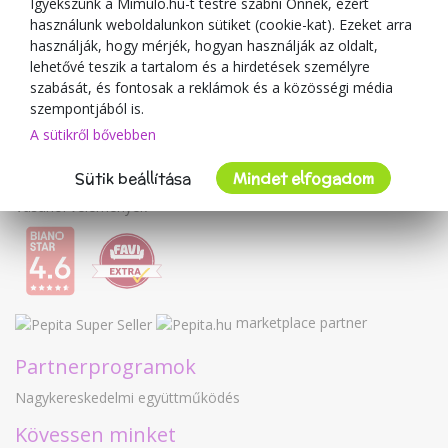
Blog
Igyekszünk a Mimulo.hu-t testre szabni Önnek, ezért
használunk weboldalunkon sütiket (cookie-kat). Ezeket arra
A kereskedőről
használják, hogy mérjék, hogyan használják az oldalt,
lehetővé teszik a tartalom és a hirdetések személyre
Mimulo.hu
szabását, és fontosak a reklámok és a közösségi média
Felhasználási feltételek
szempontjából is.
Adatvédelmi irányelvek
A sütikről bővebben
Kapcsolat
Sütik beállítása
Mindet elfogadom
Együttműködés
Vásárlói vélemények
marketplace partner
Partnerprogramok
Nagykereskedelmi együttműködés
Kövessen minket