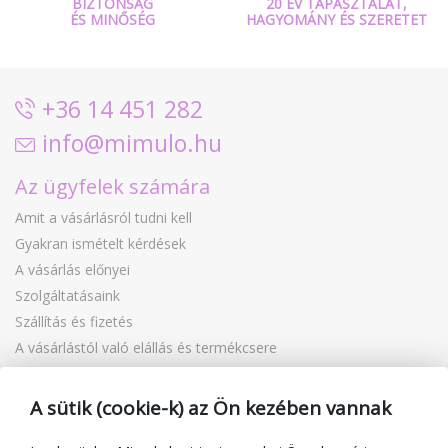
BIZTONSÁG
20 ÉV TAPASZTALAT,
ÉS MINŐSÉG
HAGYOMÁNY ÉS SZERETET
+36 14 451 282
info@mimulo.hu
Az ügyfelek számára
Amit a vásárlásról tudni kell
Gyakran ismételt kérdések
A vásárlás előnyei
Szolgáltatásaink
Szállítás és fizetés
A vásárlástól való elállás és termékcsere
Reklamáció
Ajándékutalványok
A sütik (cookie-k) az Ön kezében vannak
Kuponok