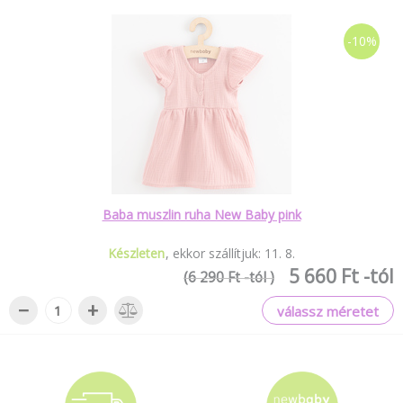
-10%
Baba muszlin ruha New Baby pink
Készleten
ekkor szállítjuk:
11
.
8
.
5 660 Ft -tól
(6 290 Ft -tól )
−
+
válassz méretet