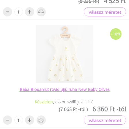
4 525 Ft
(6 035 Ft )
−
+
válassz méretet
-10%
Baba Biopamut rövid ujjú ruha New Baby Olives
Készleten
ekkor szállítjuk:
11
.
8
.
6 360 Ft -tól
(7 065 Ft -tól )
−
+
válassz méretet