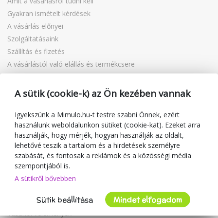
Amit a vásárlásról tudni kell
Gyakran ismételt kérdések
A vásárlás előnyei
Szolgáltatásaink
Szállítás és fizetés
A vásárlástól való elállás és termékcsere
Reklamáció
Ajándékutalványok
A sütik (cookie-k) az Ön kezében vannak
Kuponok
Blog
Igyekszünk a Mimulo.hu-t testre szabni Önnek, ezért
használunk weboldalunkon sütiket (cookie-kat). Ezeket arra
A kereskedőről
használják, hogy mérjék, hogyan használják az oldalt,
lehetővé teszik a tartalom és a hirdetések személyre
Mimulo.hu
szabását, és fontosak a reklámok és a közösségi média
Felhasználási feltételek
szempontjából is.
Adatvédelmi irányelvek
A sütikről bővebben
Kapcsolat
Sütik beállítása
Mindet elfogadom
Együttműködés
Vásárlói vélemények