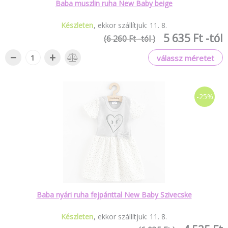
Baba muszlin ruha New Baby beige
Készleten
ekkor szállítjuk:
11
.
8
.
5 635 Ft -tól
(6 260 Ft -tól )
−
+
válassz méretet
-25%
Baba nyári ruha fejpánttal New Baby Szivecske
Készleten
ekkor szállítjuk:
11
.
8
.