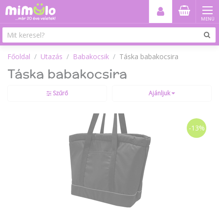
MENÜ
Főoldal
Utazás
Babakocsik
Táska babakocsira
Táska babakocsira
Szűrő
Ajánljuk
-13%