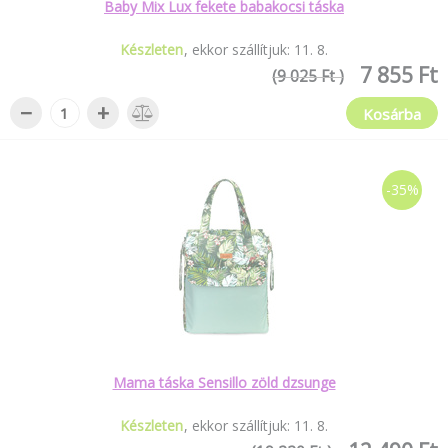
Baby Mix Lux fekete babakocsi táska
Készleten
ekkor szállítjuk:
11
.
8
.
7 855 Ft
(9 025 Ft )
−
+
Kosárba
-35%
Mama táska Sensillo zöld dzsunge
Készleten
ekkor szállítjuk:
11
.
8
.