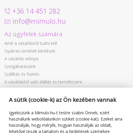
+36 14 451 282
info@mimulo.hu
Az ügyfelek számára
Amit a vásárlásról tudni kell
Gyakran ismételt kérdések
A vásárlás előnyei
Szolgáltatásaink
Szállítás és fizetés
A vásárlástól való elállás és termékcsere
Reklamáció
Ajándékutalványok
A sütik (cookie-k) az Ön kezében vannak
Kuponok
Blog
Igyekszünk a Mimulo.hu-t testre szabni Önnek, ezért
használunk weboldalunkon sütiket (cookie-kat). Ezeket arra
A kereskedőről
használják, hogy mérjék, hogyan használják az oldalt,
lehetővé teszik a tartalom és a hirdetések személyre