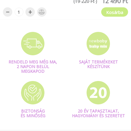
12 490 Ft
(19 220 Ft )
−
+
Kosárba
RENDELD MEG MÉG MA,
SAJÁT TERMÉKEKET
2 NAPON BELÜL
KÉSZÍTÜNK
MEGKAPOD
BIZTONSÁG
20 ÉV TAPASZTALAT,
ÉS MINŐSÉG
HAGYOMÁNY ÉS SZERETET