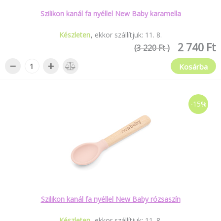
Szilikon kanál fa nyéllel New Baby karamella
Készleten
ekkor szállítjuk:
11
.
8
.
2 740 Ft
(3 220 Ft )
−
+
Kosárba
-15%
Szilikon kanál fa nyéllel New Baby rózsaszín
Készleten
ekkor szállítjuk:
11
.
8
.