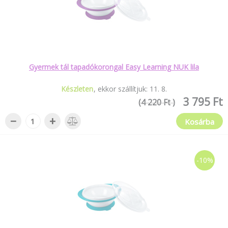
Gyermek tál tapadókorongal Easy Learning NUK lila
Készleten
ekkor szállítjuk:
11
.
8
.
3 795 Ft
(4 220 Ft )
−
+
Kosárba
-10%