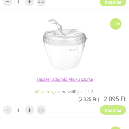
−
+
Kosárba
-10%
Tápszer adagoló Akuku szürke
Készleten
ekkor szállítjuk:
11
.
8
.
2 095 Ft
(2 325 Ft )
−
+
Kosárba