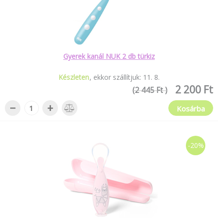
Gyerek kanál NUK 2 db türkiz
Készleten
ekkor szállítjuk:
11
.
8
.
2 200 Ft
(2 445 Ft )
−
+
Kosárba
-20%