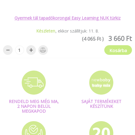
Gyermek tál tapadókorongal Easy Learning NUK türkiz
Készleten
ekkor szállítjuk:
11
.
8
.
3 660 Ft
(4 065 Ft )
−
+
Kosárba
RENDELD MEG MÉG MA,
SAJÁT TERMÉKEKET
2 NAPON BELÜL
KÉSZÍTÜNK
MEGKAPOD