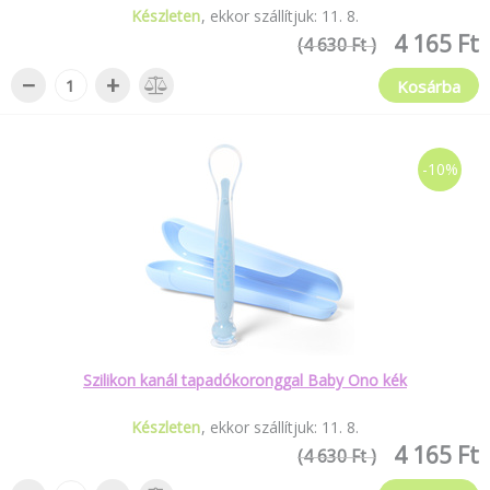
Készleten
ekkor szállítjuk:
11
.
8
.
4 165 Ft
(4 630 Ft )
−
+
Kosárba
-10%
Szilikon kanál tapadókoronggal Baby Ono kék
Készleten
ekkor szállítjuk:
11
.
8
.
4 165 Ft
(4 630 Ft )