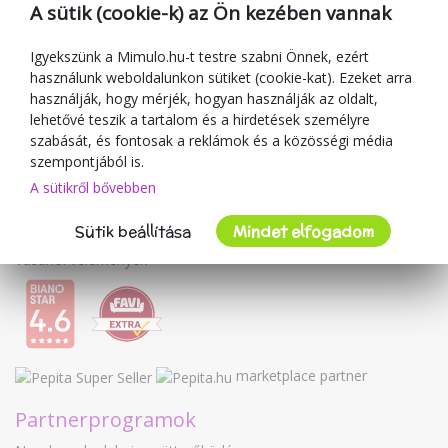
Ajándékutalványok
A sütik (cookie-k) az Ön kezében vannak
Kuponok
Blog
Igyekszünk a Mimulo.hu-t testre szabni Önnek, ezért
használunk weboldalunkon sütiket (cookie-kat). Ezeket arra
A kereskedőről
használják, hogy mérjék, hogyan használják az oldalt,
lehetővé teszik a tartalom és a hirdetések személyre
Mimulo.hu
szabását, és fontosak a reklámok és a közösségi média
Felhasználási feltételek
szempontjából is.
Adatvédelmi irányelvek
A sütikről bővebben
Kapcsolat
Sütik beállítása
Mindet elfogadom
Együttműködés
Vásárlói vélemények
marketplace partner
Partnerprogramok