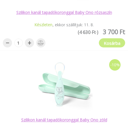
Szilikon kanál tapadókoronggal Baby Ono rózsaszín
Készleten
ekkor szállítjuk:
11
.
8
.
3 700 Ft
(4 630 Ft )
−
+
Kosárba
-10%
Szilikon kanál tapadókoronggal Baby Ono zöld