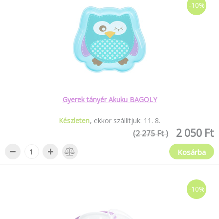
-10%
Gyerek tányér Akuku BAGOLY
Készleten
ekkor szállítjuk:
11
.
8
.
2 050 Ft
(2 275 Ft )
−
+
Kosárba
-10%