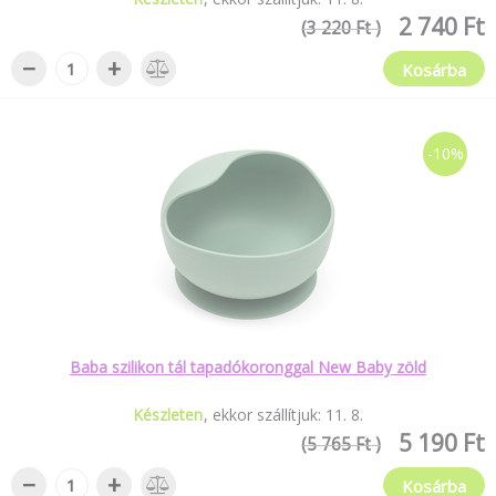
2 740 Ft
(3 220 Ft )
−
+
Kosárba
-10%
Baba szilikon tál tapadókoronggal New Baby zöld
Készleten
ekkor szállítjuk:
11
.
8
.
5 190 Ft
(5 765 Ft )
−
+
Kosárba