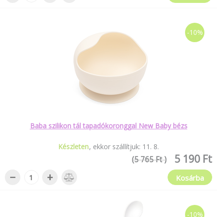
-10%
Baba szilikon tál tapadókoronggal New Baby bézs
Készleten
ekkor szállítjuk:
11
.
8
.
5 190 Ft
(5 765 Ft )
−
+
Kosárba
-10%