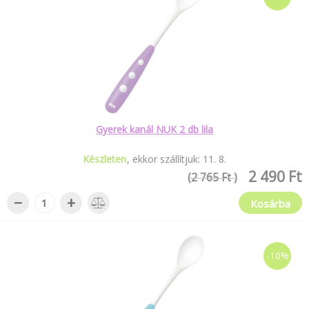
Gyerek kanál NUK 2 db lila
Készleten
ekkor szállítjuk:
11
.
8
.
2 490 Ft
(2 765 Ft )
−
+
Kosárba
-10%