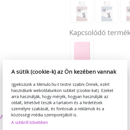
Kapcsolódó termé
A sütik (cookie-k) az Ön kezében vannak
Igyekszünk a Mimulo.hu-t testre szabni Önnek, ezért
használunk weboldalunkon sütiket (cookie-kat). Ezeket
arra használják, hogy mérjék, hogyan használják az
oldalt, lehetővé teszik a tartalom és a hirdetések
személyre szabását, és fontosak a reklámok és a
közösségi média szempontjából is.
SAJÁT TERMÉKEKET
BIZTONSÁG
A sütikről bővebben
KÉSZÍTÜNK
ÉS MINŐSÉG