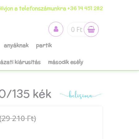
ívjon a telefonszámunkra +36 14 451 282
0 Ft
anyáknak
partik
házati kiárusítás
második esély
0/135 kék
(29 210 Ft)