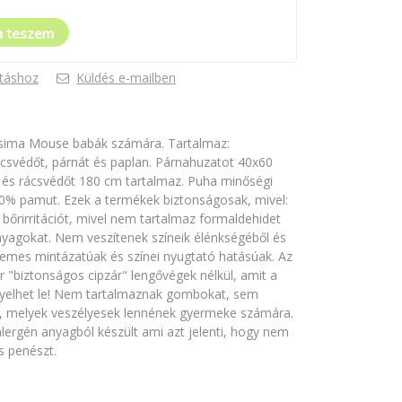
a teszem
táshoz
Küldés e-mailben
isima Mouse babák számára. Tartalmaz:
ácsvédőt, párnát és paplan. Párnahuzatot 40x60
és rácsvédőt 180 cm tartalmaz. Puha minőségi
00% pamut. Ezek a termékek biztonságosak, mivel:
őrirritációt, mivel nem tartalmaz formaldehidet
yagokat. Nem veszítenek színeik élénkségéből és
llemes mintázatúak és színei nyugtató hatásúak. Az
"biztonságos cipzár" lengővégek nélkül, amit a
yelhet le! Nem tartalmaznak gombokat, sem
t, melyek veszélyesek lennének gyermeke számára.
alergén anyagból készült ami azt jelenti, hogy nem
s penészt.