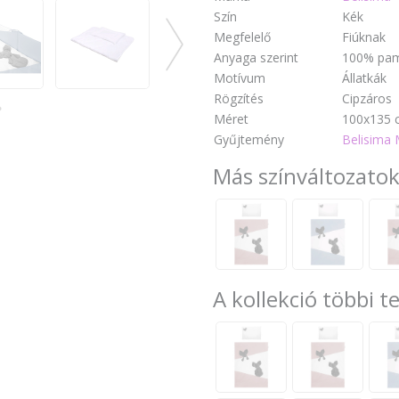
Szín
Kék
Megfelelő
Fiúknak
Anyaga szerint
100% pa
Motívum
Állatkák
Rögzítés
Cipzáros
Méret
100x135 
Gyűjtemény
Belisima
Más színváltozato
A kollekció többi 