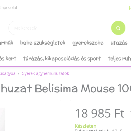
H
Kapcsolat
járműk
baba szükségletek
gyerekszoba
utazás
és kert
túrázás, kikapcsolódás és sport
teljes ru
kiságyba
Gyerek ágyneműhuzatok
huzat Belisima Mouse 10
18 985 Ft
Készleten