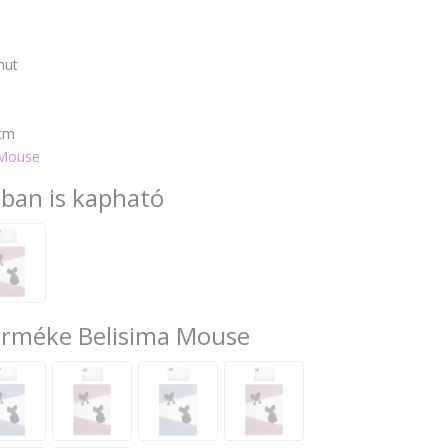
mut
cm
 Mouse
kban is kapható
terméke Belisima Mouse