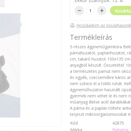
Ekkor szállítjuk:
12
.
8
.
−
+
Kosárb
Hozzáadom az összehasonlí
Termékleírás
5-részes ágyneműgarnitúra Bel
párnahuzatot, paplanhuzatot, r
cm, takaró huzatot 100x135 cm 
anyagból készült. Összetétel: 1
a természetes pamut nem okoz b
és egyéb, csecsemőkre káros an
nem színezi el a többi ruhát. Ke
ágyneműhuzaton használt cipzár 
gyermek nem vehet le és nem n
műanyag illetve acél darabkáka
A párna és a paplan töltete anti
terjeszt mikroorganizmusokat é
Kód
42875
Márka
Belisima