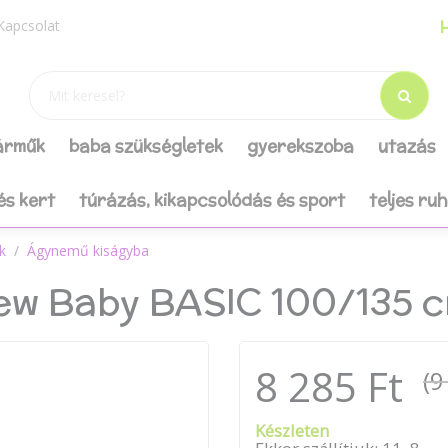
H
Kapcsolat
járműk
baba szükségletek
gyerekszoba
utazás
és kert
túrázás, kikapcsolódás és sport
teljes ru
k
Ágynemű kiságyba
ew Baby BASIC 100/135 
8 285 Ft
(9
Készleten