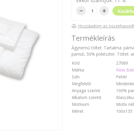
Ekkor szállítjuk:
11
.
8
.
−
+
Kosárb
Hozzáadom az összehasonlí
Termékleírás
Ágynemű töltet. Tartalma: pár
pamut, 50% poliészter. Töltet: an
Kód
27089
Márka
New Bab
Szín
Fehér
Megfelelő
Mindenki
Anyaga szerint
100% pa
Alkalom szerint
Klassziku
Motívum
Motív nél
Méret
100x135