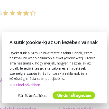
%
A sütik (cookie-k) az Ön kezében vannak
Igyekszünk a Mimulo.hu-t testre szabni Önnek, ezért
használunk weboldalunkon sütiket (cookie-kat). Ezeket
arra használják, hogy mérjék, hogyan használják az
oldalt, lehetővé teszik a tartalom és a hirdetések
személyre szabását, és fontosak a reklámok és a
közösségi média szempontjából is.
SAJÁT TERMÉKEKET
BIZTONSÁG
A sütikről bővebben
KÉSZÍTÜNK
ÉS MINŐSÉG
Sütik beállítása
Mindet elfogadom