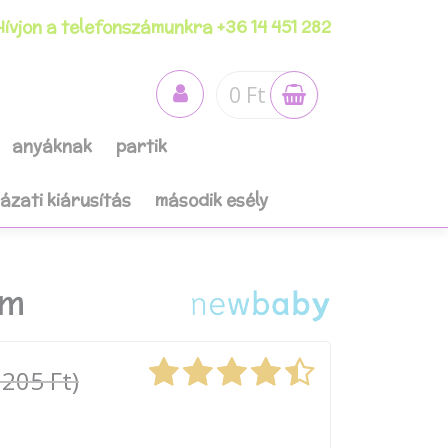
ívjon a telefonszámunkra +36 14 451 282
0 Ft
anyáknak
partik
házati kiárusítás
második esély
cm
 205 Ft)