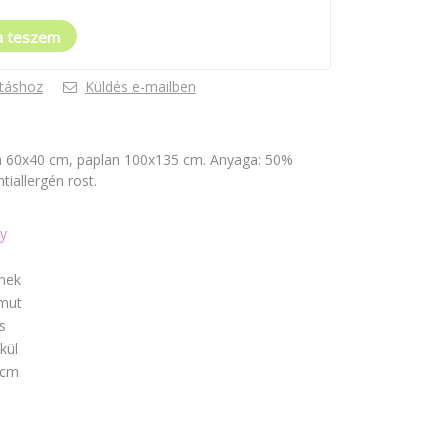
a teszem
táshoz
Küldés e-mailben
na 60x40 cm, paplan 100x135 cm. Anyaga: 50%
tiallergén rost.
y
nek
mut
s
kül
 cm