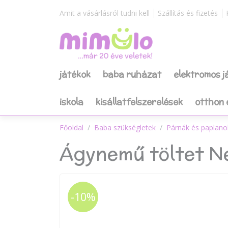
Amit a vásárlásról tudni kell
Szállítás és fizetés
játékok
baba ruházat
elektromos 
iskola
kisállatfelszerelések
otthon 
Főoldal
Baba szükségletek
Párnák és paplano
Ágynemű töltet N
-10%