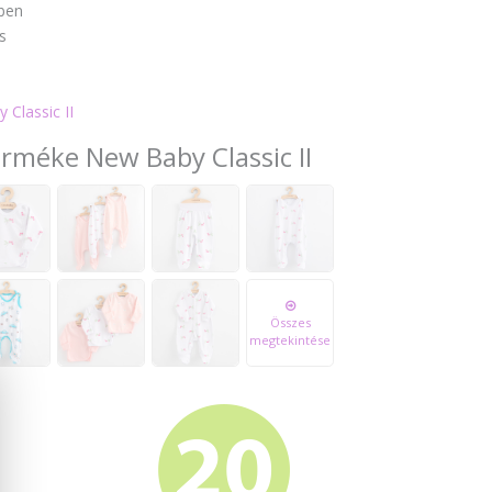
ben
s
 Classic II
erméke New Baby Classic II
Összes
megtekintése