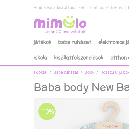
Amit a vásárlásról tudni kell
Szállítás és fizetés
játékok
baba ruházat
elektromos 
iskola
kisállatfelszerelések
otthon 
Főoldal
Baba ruházat
Body
Hosszú ujjú bo
Baba body New Bab
-10%