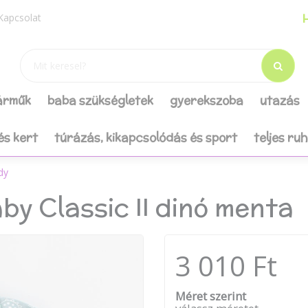
H
Kapcsolat
járműk
baba szükségletek
gyerekszoba
utazás
és kert
túrázás, kikapcsolódás és sport
teljes ru
dy
y Classic II dinó menta
3 010 Ft
Méret szerint