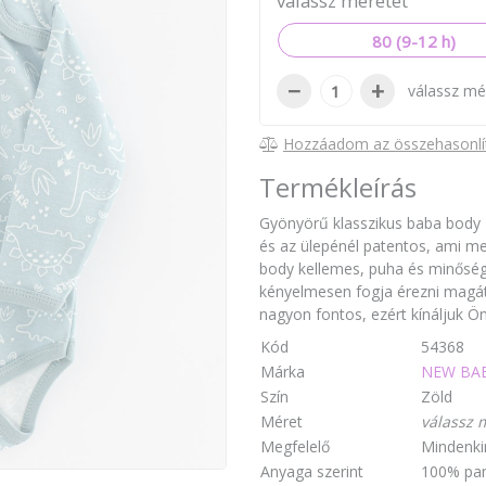
válassz méretet
80 (9-12 h)
−
+
válassz mé
Hozzáadom az összehasonlí
Termékleírás
Gyönyörű klasszikus baba body N
és az ülepénél patentos, ami me
body kellemes, puha és minőség
kényelmesen fogja érezni magá
nagyon fontos, ezért kínáljuk Ön
Kód
54368
Márka
NEW BA
Szín
Zöld
Méret
válassz 
Megfelelő
Mindenki
Anyaga szerint
100% pa