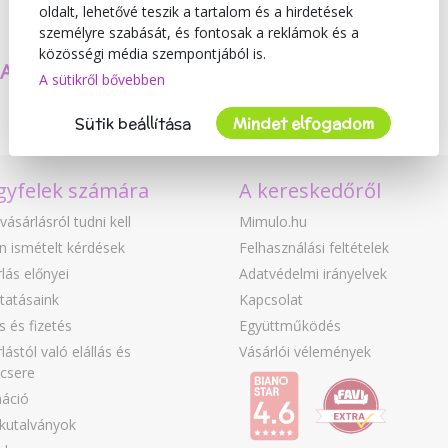
oldalt, lehetővé teszik a tartalom és a hirdetések
személyre szabását, és fontosak a reklámok és a
közösségi média szempontjából is.
SAJÁT TERMÉKEKET
BIZTONSÁG
A sütikről bővebben
KÉSZÍTÜNK
ÉS MINŐSÉG
Sütik beállítása
Mindet elfogadom
gyfelek számára
A kereskedőről
vásárlásról tudni kell
Mimulo.hu
n ismételt kérdések
Felhasználási feltételek
lás előnyei
Adatvédelmi irányelvek
tatásaink
Kapcsolat
ás és fizetés
Együttműködés
lástól való elállás és
Vásárlói vélemények
csere
áció
kutalványok