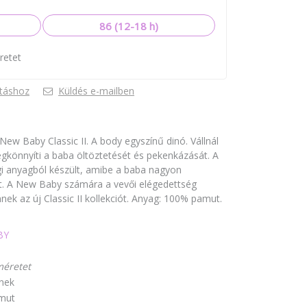
86 (12-18 h)
retet
táshoz
Küldés e-mailben
ew Baby Classic II. A body egyszínű dinó. Vállnál
gkönnyíti a baba öltöztetését és pekenkázását. A
i anyagból készült, amibe a baba nagyon
t. A New Baby számára a vevői elégedettség
nek az új Classic II kollekciót. Anyag: 100% pamut.
BY
méretet
nek
mut