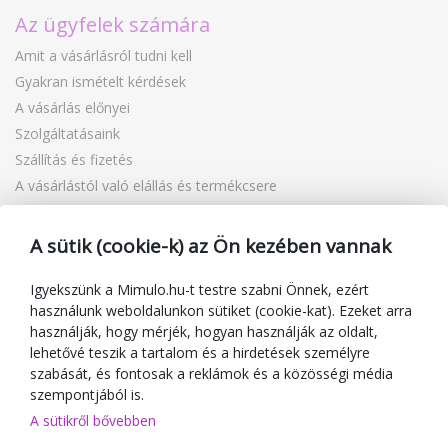
Az ügyfelek számára
Amit a vásárlásról tudni kell
Gyakran ismételt kérdések
A vásárlás előnyei
Szolgáltatásaink
Szállítás és fizetés
A vásárlástól való elállás és termékcsere
Reklamáció
Ajándékutalványok
A sütik (cookie-k) az Ön kezében vannak
Kuponok
Blog
Igyekszünk a Mimulo.hu-t testre szabni Önnek, ezért
használunk weboldalunkon sütiket (cookie-kat). Ezeket arra
A kereskedőről
használják, hogy mérjék, hogyan használják az oldalt,
lehetővé teszik a tartalom és a hirdetések személyre
Mimulo.hu
szabását, és fontosak a reklámok és a közösségi média
Felhasználási feltételek
szempontjából is.
Adatvédelmi irányelvek
A sütikről bővebben
Kapcsolat