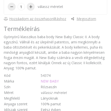
−
+
válassz méretet
Hozzáadom az összehasonlításhoz
Megosztom
Termékleírás
Gyönyörű klasszikus baba body New Baby Classic II. A body
egyszínű. Vállnál és az ülepénél patentos, ami megkönnyíti a
baba öltöztetését és pekenkázását. A body kellemes, puha és
minőségi anyagból készült, amibe a baba nagyon kényelmesen
fogja érezni magát. A New Baby számára a vevői elégedettség
nagyon fontos, ezért kínáljuk Önnek az új Classic II kollekciót.
Anyag: 100% pamut.
Kód
54374
Márka
NEW BABY
Szín
Rózsaszín
Méret
válassz méretet
Megfelelő
Lányoknak
Anyaga szerint
100% pamut
Időszak szerint
Egész évben