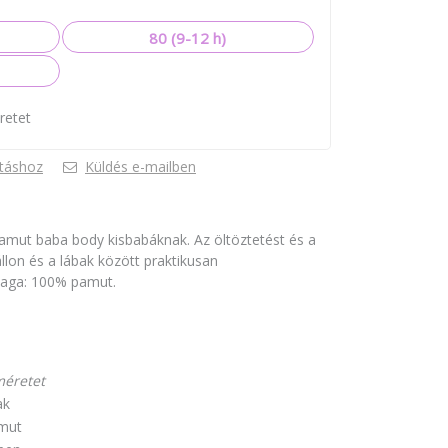
80 (9-12 h)
retet
táshoz
Küldés e-mailben
pamut baba body kisbabáknak. Az öltöztetést és a
llon és a lábak között praktikusan
yaga: 100% pamut.
méretet
ak
mut