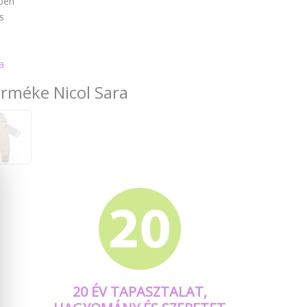
ben
s
a
erméke Nicol Sara
20 ÉV TAPASZTALAT,