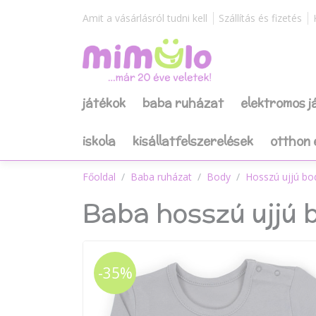
Amit a vásárlásról tudni kell
Szállítás és fizetés
játékok
baba ruházat
elektromos 
iskola
kisállatfelszerelések
otthon 
Főoldal
Baba ruházat
Body
Hosszú ujjú bo
Baba hosszú ujjú 
-35%