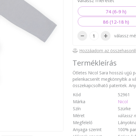
válassz méretet
74 (6-9 h)
86 (12-18 h)
−
+
válassz mé
Hozzáadom az összehasonlí
Termékleírás
Ötletes Nicol Sara hosszú ujjú 
pelenkacserét megkönnyítik a vá
összekapcsolható patentek. An
Kód
52961
Márka
Nicol
Szín
Szürke
Méret
válassz 
Megfelelő
Lányokn
Anyaga szerint
100% pa