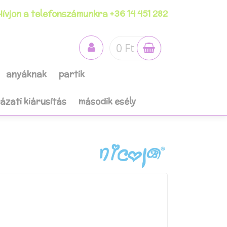
ívjon a telefonszámunkra +36 14 451 282
0 Ft
anyáknak
partik
házati kiárusítás
második esély