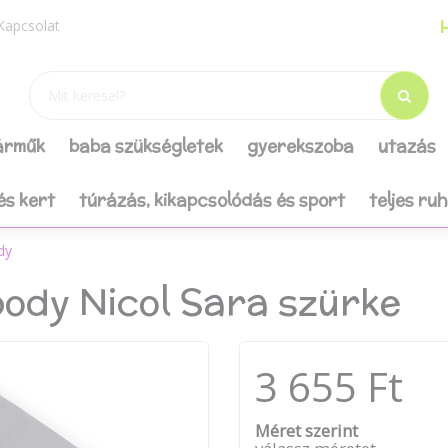
H
Kapcsolat
járműk
baba szükségletek
gyerekszoba
utazás
és kert
túrázás, kikapcsolódás és sport
teljes ru
dy
body Nicol Sara szürke
3 655 Ft
Méret szerint