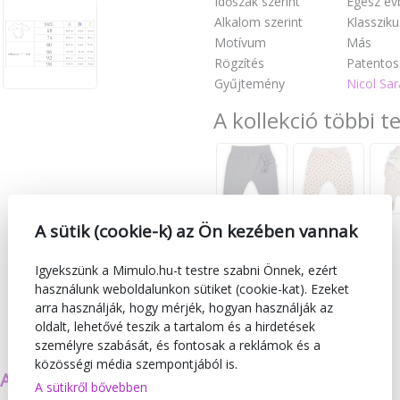
Időszak szerint
Egész év
Alkalom szerint
Klassziku
Motívum
Más
Rögzítés
Patentos
Gyűjtemény
Nicol Sar
A kollekció többi t
A sütik (cookie-k) az Ön kezében vannak
Igyekszünk a Mimulo.hu-t testre szabni Önnek, ezért
használunk weboldalunkon sütiket (cookie-kat). Ezeket
arra használják, hogy mérjék, hogyan használják az
oldalt, lehetővé teszik a tartalom és a hirdetések
személyre szabását, és fontosak a reklámok és a
közösségi média szempontjából is.
SAJÁT TERMÉKEKET
BIZTONSÁG
A sütikről bővebben