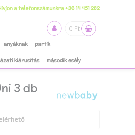
ívjon a telefonszámunkra +36 14 451 282
0 Ft
anyáknak
partik
házati kiárusítás
második esély
ni 3 db
elérhető