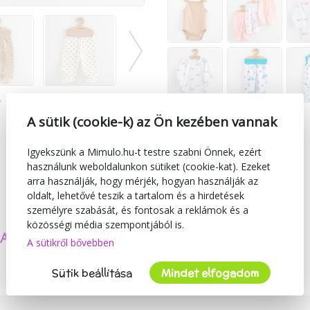
A sütik (cookie-k) az Ön kezében vannak
Igyekszünk a Mimulo.hu-t testre szabni Önnek, ezért
használunk weboldalunkon sütiket (cookie-kat). Ezeket
arra használják, hogy mérjék, hogyan használják az
oldalt, lehetővé teszik a tartalom és a hirdetések
személyre szabását, és fontosak a reklámok és a
közösségi média szempontjából is.
SAJÁT TERMÉKEKET
BIZTONSÁG
A sütikről bővebben
KÉSZÍTÜNK
ÉS MINŐSÉG
Sütik beállítása
Mindet elfogadom