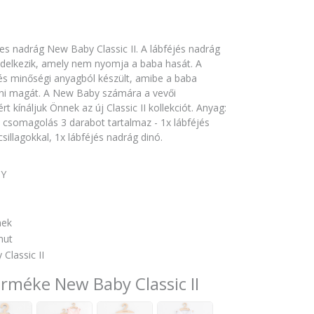
es nadrág New Baby Classic II. A lábféjés nadrág
ndelkezik, amely nem nyomja a baba hasát. A
és minőségi anyagból készült, amibe a baba
ni magát. A New Baby számára a vevői
 kínáljuk Önnek az új Classic II kollekciót. Anyag:
csomagolás 3 darabot tartalmaz - 1x lábféjés
sillagokkal, 1x lábféjés nadrág dinó.
Y
nek
mut
Classic II
erméke New Baby Classic II