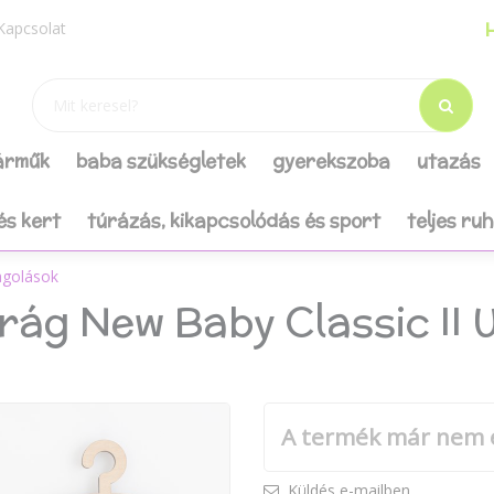
H
Kapcsolat
járműk
baba szükségletek
gyerekszoba
utazás
és kert
túrázás, kikapcsolódás és sport
teljes ru
agolások
rág New Baby Classic II U
A termék már nem 
Küldés e-mailben