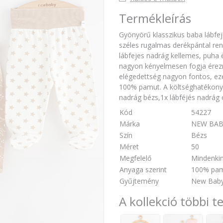
Termékleírás
Gyönyörű klasszikus baba lábfej
széles rugalmas derékpántal re
lábfejes nadrág kellemes, puha 
nagyon kényelmesen fogja érez
elégedettség nagyon fontos, ezért
100% pamut. A költséghatékony 
nadrág bézs,1x lábféjés nadrág c
Kód
54227
Márka
NEW BAB
Szín
Bézs
Méret
50
Megfelelő
Mindenki
Anyaga szerint
100% pa
Gyűjtemény
New Baby 
A kollekció többi t