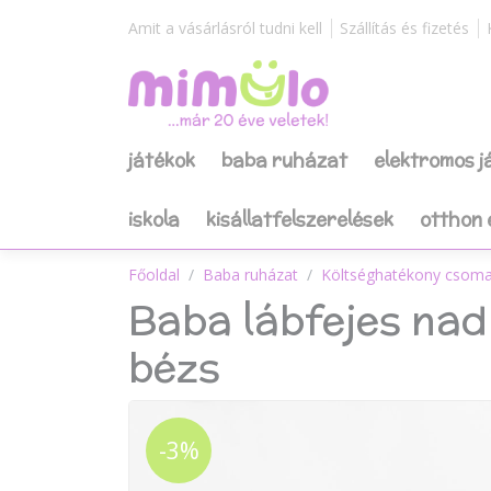
Amit a vásárlásról tudni kell
Szállítás és fizetés
játékok
baba ruházat
elektromos 
iskola
kisállatfelszerelések
otthon 
Főoldal
Baba ruházat
Költséghatékony csom
Baba lábfejes nad
bézs
-3%