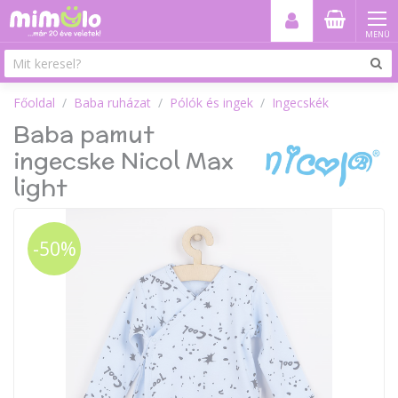
MENÜ
Főoldal
Baba ruházat
Pólók és ingek
Ingecskék
Baba pamut
ingecske Nicol Max
light
-50%