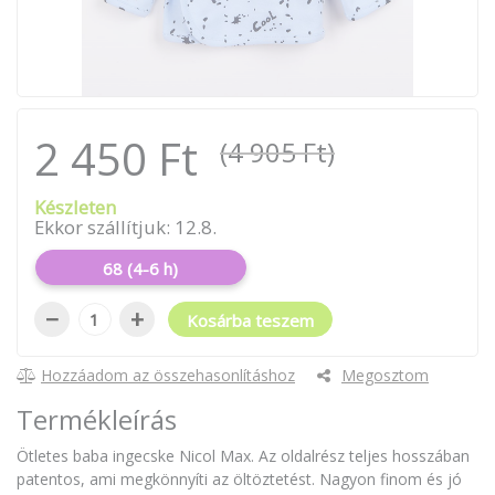
2 450 Ft
(4 905 Ft)
Készleten
Ekkor szállítjuk: 12.8.
68 (4-6 h)
−
+
Kosárba teszem
Hozzáadom az összehasonlításhoz
Megosztom
Termékleírás
Ötletes baba ingecske Nicol Max. Az oldalrész teljes hosszában
patentos, ami megkönnyíti az öltöztetést. Nagyon finom és jó