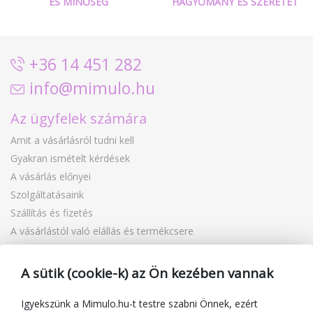
ÉS MINŐSÉG
HAGYOMÁNY ÉS SZERETET
+36 14 451 282
info@mimulo.hu
Az ügyfelek számára
Amit a vásárlásról tudni kell
Gyakran ismételt kérdések
A vásárlás előnyei
Szolgáltatásaink
Szállítás és fizetés
A vásárlástól való elállás és termékcsere
Reklamáció
Ajándékutalványok
A sütik (cookie-k) az Ön kezében vannak
Kuponok
Blog
Igyekszünk a Mimulo.hu-t testre szabni Önnek, ezért