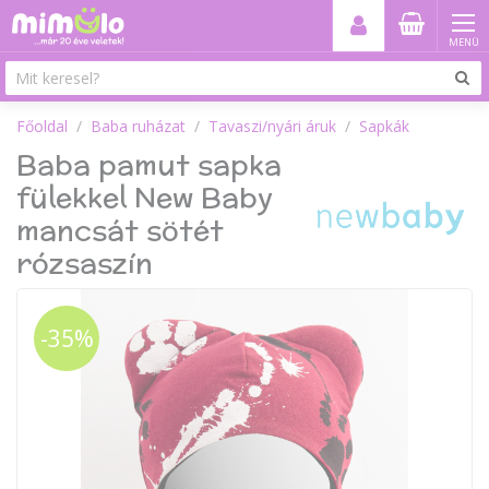
MENÜ
Főoldal
Baba ruházat
Tavaszi/nyári áruk
Sapkák
Baba pamut sapka
fülekkel New Baby
mancsát sötét
rózsaszín
-35%