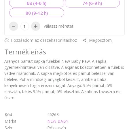
68 (4-6 h)
74 (6-9 h)
80 (9-12 h)
−
+
válassz méretet
Hozzáadom az összehasonlításhoz
Megosztom
Termékleírás
Aranyos pamut sapka fülekkel New Baby Paw. A sapka
gyermekmintával van díszítve. Alakjának köszönhetően a fülek is
védve maradnak. A sapka megkötős és pamut béléssel van
bélelve. Puha minőségi anyagból készült, amibe a baba
kényelmesen fogja érezni magát. Anyaga: 95% pamut, 5%
elasztán, bélés 95% pamut, 5% elasztán. Alkalmas tavaszra és
őszre.
Kód
46263
Márka
NEW BABY
Szín
Rózsaszín