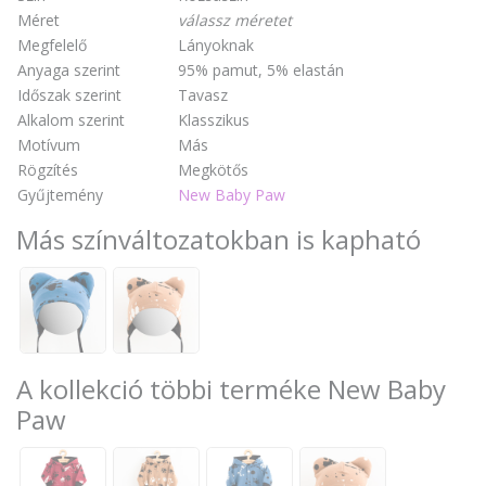
Méret
válassz méretet
Megfelelő
Lányoknak
Anyaga szerint
95% pamut, 5% elastán
Időszak szerint
Tavasz
Alkalom szerint
Klasszikus
Motívum
Más
Rögzítés
Megkötős
Gyűjtemény
New Baby Paw
Más színváltozatokban is kapható
A kollekció többi terméke New Baby
Paw