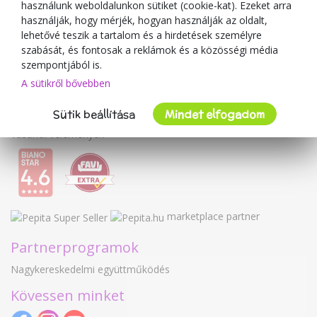
használunk weboldalunkon sütiket (cookie-kat). Ezeket arra
A kereskedőről
használják, hogy mérjék, hogyan használják az oldalt,
lehetővé teszik a tartalom és a hirdetések személyre
Mimulo.hu
szabását, és fontosak a reklámok és a közösségi média
Felhasználási feltételek
szempontjából is.
Adatvédelmi irányelvek
A sütikről bővebben
Kapcsolat
Sütik beállítása
Mindet elfogadom
Együttműködés
Vásárlói vélemények
marketplace partner
Partnerprogramok
Nagykereskedelmi együttműködés
Kövessen minket