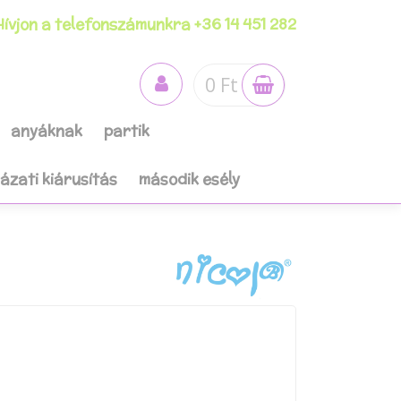
ívjon a telefonszámunkra +36 14 451 282
0 Ft
anyáknak
partik
házati kiárusítás
második esély