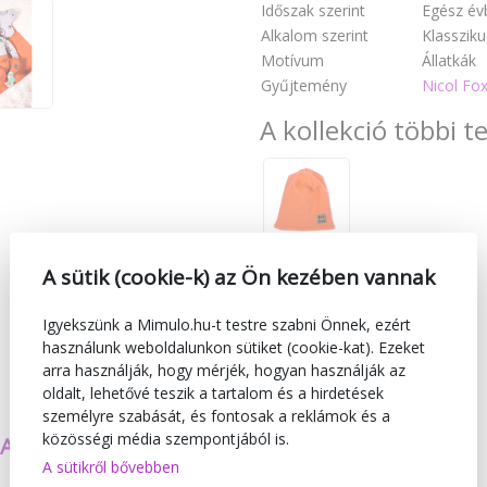
Időszak szerint
Egész év
Alkalom szerint
Klassziku
Motívum
Állatkák
Gyűjtemény
Nicol Fox
A kollekció többi 
A sütik (cookie-k) az Ön kezében vannak
Igyekszünk a Mimulo.hu-t testre szabni Önnek, ezért
használunk weboldalunkon sütiket (cookie-kat). Ezeket
arra használják, hogy mérjék, hogyan használják az
oldalt, lehetővé teszik a tartalom és a hirdetések
személyre szabását, és fontosak a reklámok és a
közösségi média szempontjából is.
SAJÁT TERMÉKEKET
BIZTONSÁG
A sütikről bővebben
KÉSZÍTÜNK
ÉS MINŐSÉG