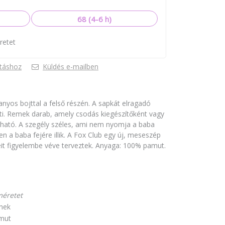
68 (4-6 h)
retet
táshoz
Küldés e-mailben
anyos bojttal a felső részén. A sapkát elragadó
ti. Remek darab, amely csodás kiegészítőként vagy
lható. A szegély széles, ami nem nyomja a baba
en a baba fejére illik. A Fox Club egy új, meseszép
yeit figyelembe véve terveztek. Anyaga: 100% pamut.
méretet
nek
mut