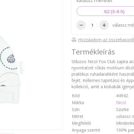
válassz méretet
62 (3-6 h)
−
+
válassz mé
Hozzáadom az összehasonlí
Termékleírás
Stílusos Nicol Fox Club sapka ar
nyomtatott rókás motívum díszí
praktikus ruhadarabként haszná
fejét. Kellemes tapintású és épp
kollekció, amit a kisbabák igén
Kód
44942
Márka
Nicol
Szín
Szürke
Méret
válassz 
Megfelelő
Mindenki
Anyaga szerint
100% pa