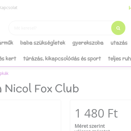
H
Kapcsolat
járműk
baba szükségletek
gyerekszoba
utazás
és kert
túrázás, kikapcsolódás és sport
teljes ru
pkák
Nicol Fox Club
1 480 Ft
Méret szerint