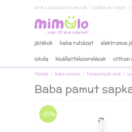
Amit a vásárlásról tudni kell
Szállítás és fizetés
játékok
baba ruházat
elektromos 
iskola
kisállatfelszerelések
otthon 
Főoldal
Baba ruházat
Tavaszi/nyári áruk
Sa
Baba pamut sapka 
-45%