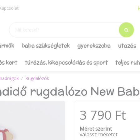
H
Kapcsolat
járműk
baba szükségletek
gyerekszoba
utazás
és kert
túrázás, kikapcsolódás és sport
teljes ru
 nadrágok
Rugdalózók
didő rugdalózo New Bab
3 790 Ft
Méret szerint
válassz méretet