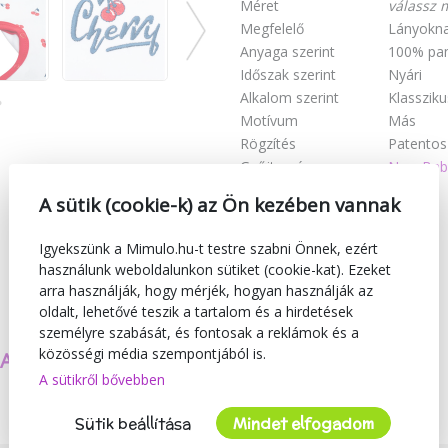
Méret
válassz 
Megfelelő
Lányokn
Anyaga szerint
100% pa
Időszak szerint
Nyári
Alkalom szerint
Klassziku
Motívum
Más
Rögzítés
Patentos
Gyűjtemény
New Bab
A sütik (cookie-k) az Ön kezében vannak
Igyekszünk a Mimulo.hu-t testre szabni Önnek, ezért
használunk weboldalunkon sütiket (cookie-kat). Ezeket
arra használják, hogy mérjék, hogyan használják az
oldalt, lehetővé teszik a tartalom és a hirdetések
személyre szabását, és fontosak a reklámok és a
közösségi média szempontjából is.
SAJÁT TERMÉKEKET
BIZTONSÁG
A sütikről bővebben
KÉSZÍTÜNK
ÉS MINŐSÉG
Sütik beállítása
Mindet elfogadom