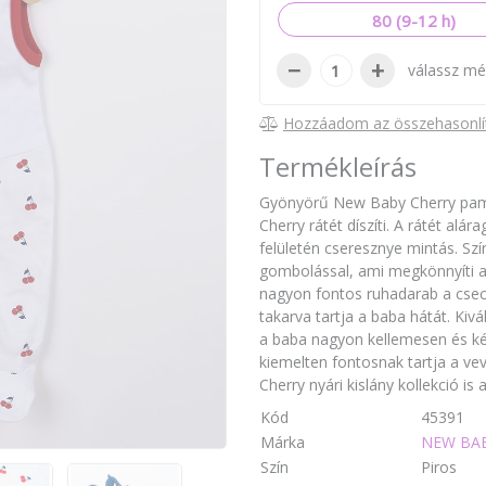
80 (9-12 h)
−
+
válassz mé
Hozzáadom az összehasonlí
Termékleírás
Gyönyörű New Baby Cherry pamu
Cherry rátét díszíti. A rátét alá
felületén cseresznye mintás. Szí
gombolással, ami megkönnyíti a
nagyon fontos ruhadarab a cse
takarva tartja a baba hátát. K
a baba nagyon kellemesen és k
kiemelten fontosnak tartja a ve
Cherry nyári kislány kollekció i
Kód
45391
Márka
NEW BA
Szín
Piros