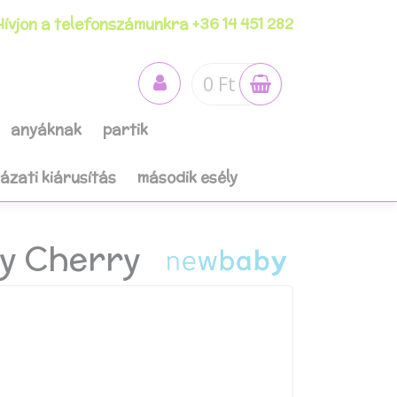
ívjon a telefonszámunkra +36 14 451 282
0 Ft
anyáknak
partik
házati kiárusítás
második esély
y Cherry