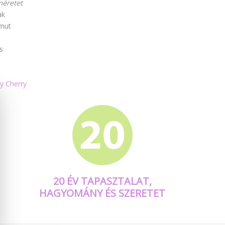
méretet
ak
mut
s
y Cherry
20 ÉV TAPASZTALAT,
HAGYOMÁNY ÉS SZERETET