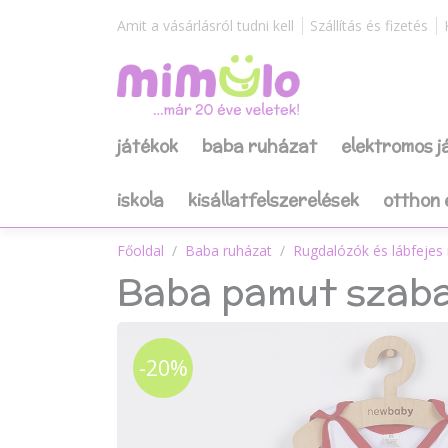
Amit a vásárlásról tudni kell
Szállítás és fizetés
játékok
baba ruházat
elektromos 
iskola
kisállatfelszerelések
otthon 
Főoldal
Baba ruházat
Rugdalózók és lábfejes
Baba pamut szaba
-20%