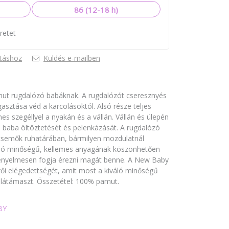
86 (12-18 h)
retet
táshoz
Küldés e-mailben
t rugdalózó babáknak. A rugdalózót cseresznyés
ragasztása véd a karcolásoktól. Alsó része teljes
nes szegéllyel a nyakán és a vállán. Vállán és ülepén
 baba öltöztetését és pelenkázását. A rugdalózó
csemők ruhatárában, bármilyen mozdulatnál
iváló minőségű, kellemes anyagának köszönhetően
ényelmesen fogja érezni magát benne. A New Baby
vői elégedettségét, amit most a kiváló minőségű
s alátámaszt. Összetétel: 100% pamut.
BY