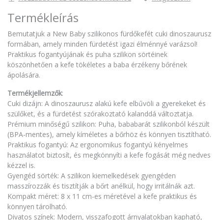
Termékleírás
Bemutatjuk a New Baby szilikonos fürdőkefét cuki dinoszaurusz
formában, amely minden fürdetést igazi élménnyé varázsol!
Praktikus fogantyújának és puha szilikon sörtéinek
köszönhetően a kefe tökéletes a baba érzékeny bőrének
ápolására.
Termékjellemzők
:
Cuki dizájn: A dinoszaurusz alakú kefe elbűvöli a gyerekeket és
szülőket, és a fürdetést szórakoztató kalanddá változtatja.
Prémium minőségű szilikon: Puha, bababarát szilikonból készült
(BPA-mentes), amely kíméletes a bőrhöz és könnyen tisztítható.
Praktikus fogantyú: Az ergonomikus fogantyú kényelmes
használatot biztosít, és megkönnyíti a kefe fogását még nedves
kézzel is.
Gyengéd sörték: A szilikon kiemelkedések gyengéden
masszírozzák és tisztítják a bőrt anélkül, hogy irritálnák azt.
Kompakt méret: 8 x 11 cm-es méretével a kefe praktikus és
könnyen tárolható.
Divatos színek: Modern, visszafogott árnyalatokban kapható,