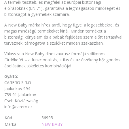
A termék tesztelt, és megfelel az európai biztonsági
előírásoknak (EN 71), garantálva a legmagasabb minőséget és
biztonságot a gyermekek számára.
A New Baby márka híres arról, hogy figyel a legkisebbekre, és
magas minőségű termékeket kínál. Minden terméket a
biztonság, kényelem és a babák fejlődése szem előtt tartásával
terveznek, támogatva a szülőket minden szakaszban.
Válassza a New Baby dinoszaurusz formájú szilikonos
fürdőkefét – a funkcionalitás, stílus és az érzékeny bőr gondos
ápolásának tökéletes kombinációja!
Gyártó:
CARERO S.R.O
Jablunkov 994
739 91 Jablunkov
Cseh Köztársaság
info@carero.cz
Kód
56995
Márka
NEW BABY