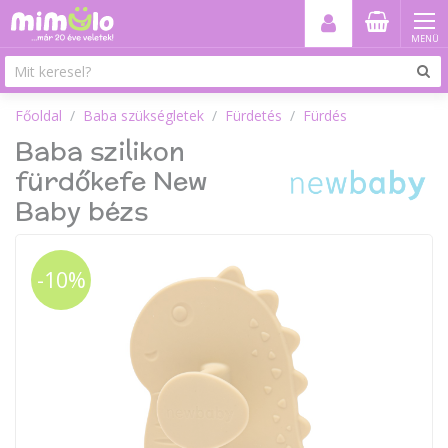
MENÜ
Főoldal
Baba szükségletek
Fürdetés
Fürdés
Baba szilikon
fürdőkefe New
Baby bézs
-10%