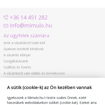
+36 14 451 282
info@mimulo.hu
Az ügyfelek számára
Amit a vásárlásról tudni kell
Gyakran ismételt kérdések
A vásárlás előnyei
Szolgáltatásaink
Szállítás és fizetés
A vásárlástól való elállás és termékcsere
Reklamáció
Ajándékutalványok
A sütik (cookie-k) az Ön kezében vannak
Kuponok
Blog
Igyekszünk a Mimulo.hu-t testre szabni Önnek, ezért
használunk weboldalunkon sütiket (cookie-kat). Ezeket arra