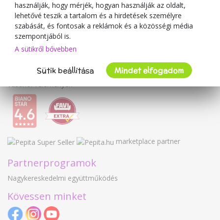
A kereskedőről
használják, hogy mérjék, hogyan használják az oldalt,
lehetővé teszik a tartalom és a hirdetések személyre
Mimulo.hu
szabását, és fontosak a reklámok és a közösségi média
Felhasználási feltételek
szempontjából is.
Adatvédelmi irányelvek
A sütikről bővebben
Kapcsolat
Sütik beállítása
Mindet elfogadom
Együttműködés
Vásárlói vélemények
marketplace partner
Partnerprogramok
Nagykereskedelmi együttműködés
Kövessen minket