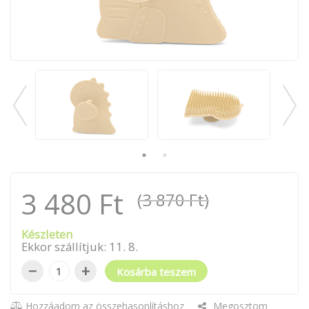
3 480 Ft
(3 870 Ft)
Készleten
Ekkor szállítjuk:
11
.
8
.
−
+
Kosárba teszem
Hozzáadom az összehasonlításhoz
Megosztom