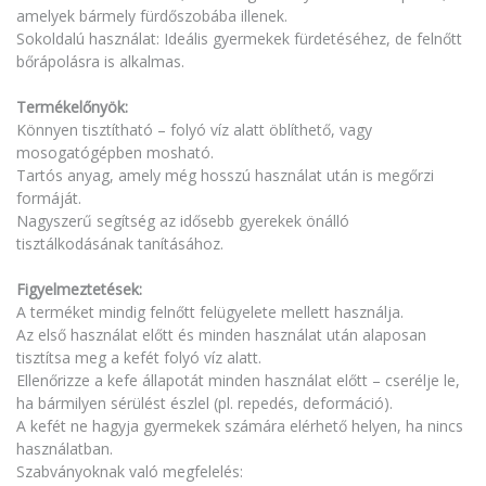
amelyek bármely fürdőszobába illenek.
Sokoldalú használat: Ideális gyermekek fürdetéséhez, de felnőtt
bőrápolásra is alkalmas.
Termékelőnyök:
Könnyen tisztítható – folyó víz alatt öblíthető, vagy
mosogatógépben mosható.
Tartós anyag, amely még hosszú használat után is megőrzi
formáját.
Nagyszerű segítség az idősebb gyerekek önálló
tisztálkodásának tanításához.
Figyelmeztetések:
A terméket mindig felnőtt felügyelete mellett használja.
Az első használat előtt és minden használat után alaposan
tisztítsa meg a kefét folyó víz alatt.
Ellenőrizze a kefe állapotát minden használat előtt – cserélje le,
ha bármilyen sérülést észlel (pl. repedés, deformáció).
A kefét ne hagyja gyermekek számára elérhető helyen, ha nincs
használatban.
Szabványoknak való megfelelés: