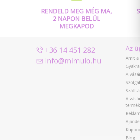
RENDELD MEG MÉG MA,
2 NAPON BELÜL
MEGKAPOD
Az ü
+36 14 451 282
Amit a 
info@mimulo.hu
Gyakra
A vásár
Szolgál
Szállít
A vásár
termék
Reklam
Ajándé
Kupon
Blog