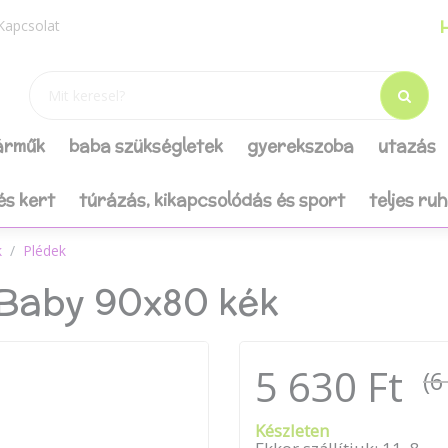
H
Kapcsolat
járműk
baba szükségletek
gyerekszoba
utazás
és kert
túrázás, kikapcsolódás és sport
teljes ru
k
Plédek
Baby 90x80 kék
5 630 Ft
(6
Készleten