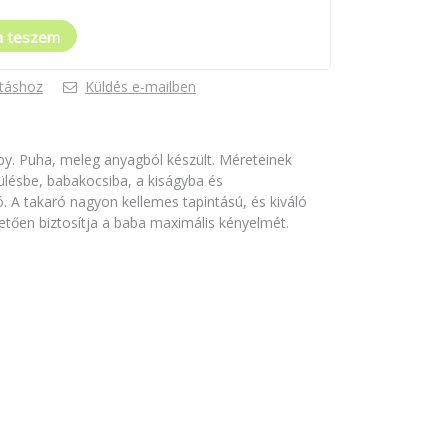
a teszem
táshoz
Küldés e-mailben
y. Puha, meleg anyagból készült. Méreteinek
lésbe, babakocsiba, a kiságyba és
. A takaró nagyon kellemes tapintású, és kiváló
ően biztosítja a baba maximális kényelmét.