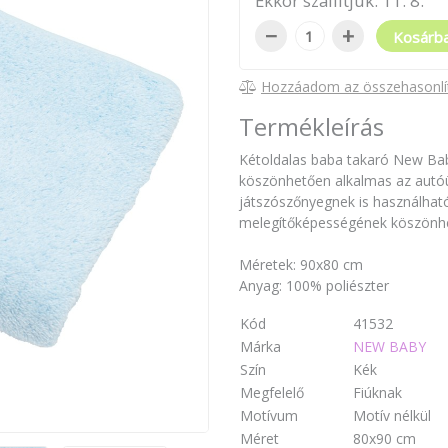
Ekkor szállítjuk:
11
.
8
.
−
+
Kosárb
Hozzáadom az összehasonlí
Termékleírás
Kétoldalas baba takaró New Bab
köszönhetően alkalmas az autóü
játszószőnyegnek is használható
melegítőképességének köszönhet
Méretek: 90x80 cm
Anyag: 100% poliészter
Kód
41532
Márka
NEW BABY
Szín
Kék
Megfelelő
Fiúknak
Motívum
Motív nélkül
Méret
80x90 cm