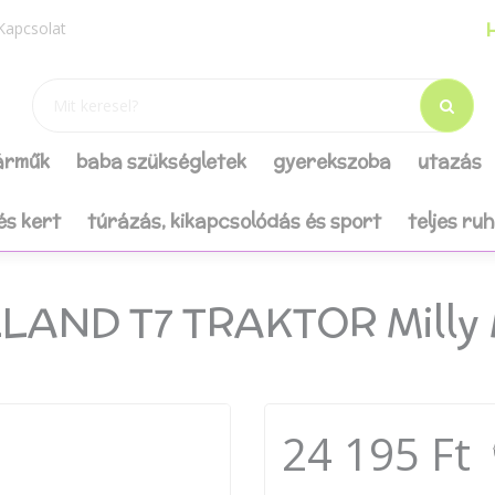
H
Kapcsolat
járműk
baba szükségletek
gyerekszoba
utazás
és kert
túrázás, kikapcsolódás és sport
teljes ru
LAND T7 TRAKTOR Milly 
24 195 Ft