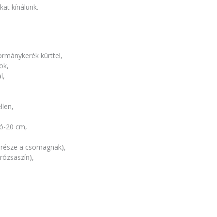
kat kínálunk.
ormánykerék kürttel,
ok,
l,
llen,
só-20 cm,
m része a csomagnak),
 rózsaszín),