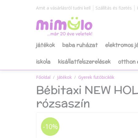
Amit a vásárlásról tudni kell
Szállítás és fizetés
játékok
baba ruházat
elektromos 
iskola
kisállatfelszerelések
otthon 
Főoldal
Játékok
Gyerek futóbiciklik
Bébitaxi NEW HOL
rózsaszín
-10%