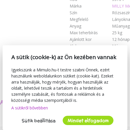
Márka
MILLY M
Szín
Rózsaszí
Megfelelő
Lányokn
Anyag
Műanyag
Max teherbírás
25 kg
Ajánlott kor
12 hónap
Alak
Más
A sütik (cookie-k) az Ön kezében vannak
Igyekszünk a Mimulo.hu-t testre szabni Önnek, ezért
használunk weboldalunkon sütiket (cookie-kat). Ezeket
arra használják, hogy mérjék, hogyan használják az
oldalt, lehetővé teszik a tartalom és a hirdetések
személyre szabását, és fontosak a reklámok és a
közösségi média szempontjából is.
SAJÁT TERMÉKEKET
BIZTONSÁG
A sütikről bővebben
KÉSZÍTÜNK
ÉS MINŐSÉG
Sütik beállítása
Mindet elfogadom