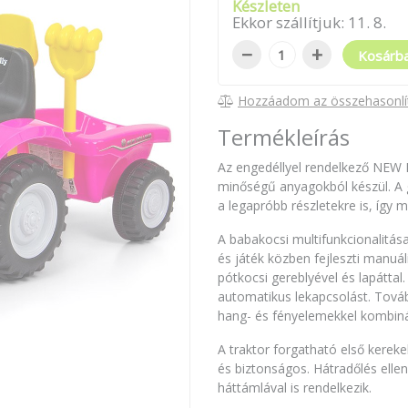
Készleten
Ekkor szállítjuk:
11
.
8
.
−
+
Kosárb
Hozzáadom az összehasonlí
Termékleírás
Az engedéllyel rendelkező NE
minőségű anyagokból készül. A g
a legapróbb részletekre is, így 
A babakocsi multifunkcionalitása
és játék közben fejleszti manuál
pótkocsi gereblyével és lapátta
automatikus lekapcsolást. Továb
hang- és fényelemekkel kombiná
A traktor forgatható első kereke
és biztonságos. Hátradőlés elle
háttámlával is rendelkezik.