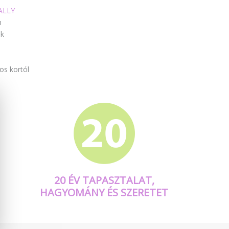
ALLY
n
ak
os kortól
20 ÉV TAPASZTALAT,
HAGYOMÁNY ÉS SZERETET