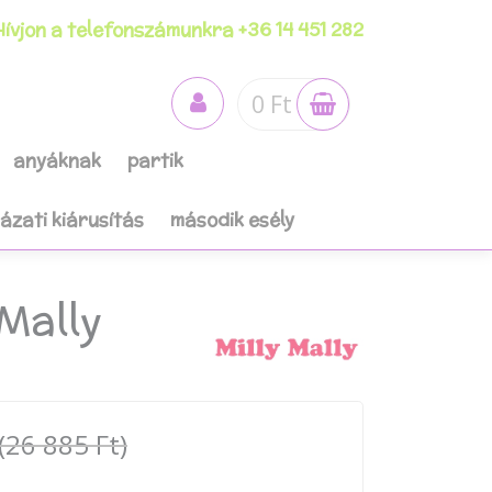
ívjon a telefonszámunkra +36 14 451 282
0 Ft
anyáknak
partik
házati kiárusítás
második esély
Mally
(26 885 Ft)