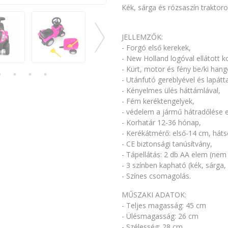
Kék, sárga és rózsaszín traktoro
JELLEMZŐK:
- Forgó első kerekek,
- New Holland logóval ellátott k
- Kürt, motor és fény be/ki hang
- Utánfutó gereblyével és lapátta
- Kényelmes ülés háttámlával,
- Fém keréktengelyek,
- védelem a jármű hátradőlése e
- Korhatár 12-36 hónap,
- Kerékátmérő: első-14 cm, hát
- CE biztonsági tanúsítvány,
- Tápellátás: 2 db AA elem (ne
- 3 színben kapható (kék, sárga,
- Színes csomagolás.
MŰSZAKI ADATOK:
- Teljes magasság: 45 cm
- Ülésmagasság: 26 cm
- Szélesség: 28 cm