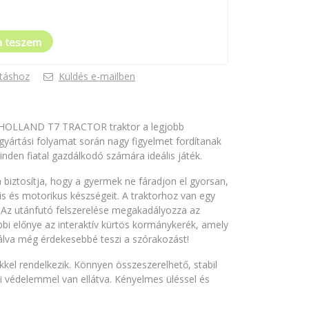
a teszem
táshoz
Küldés e-mailben
W HOLLAND T7 TRACTOR traktor a legjobb
yártási folyamat során nagy figyelmet fordítanak
minden fiatal gazdálkodó számára ideális játék.
 biztosítja, hogy a gyermek ne fáradjon el gyorsan,
is és motorikus készségeit. A traktorhoz van egy
l. Az utánfutó felszerelése megakadályozza az
bi előnye az interaktív kürtös kormánykerék, amely
lva még érdekesebbé teszi a szórakozást!
kkel rendelkezik. Könnyen összeszerelhető, stabil
ni védelemmel van ellátva. Kényelmes üléssel és