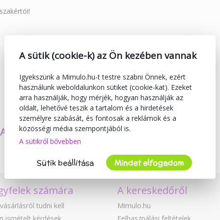
zakértöi!
A sütik (cookie-k) az Ön kezében vannak
Igyekszünk a Mimulo.hu-t testre szabni Önnek, ezért
használunk weboldalunkon sütiket (cookie-kat). Ezeket
arra használják, hogy mérjék, hogyan használják az
oldalt, lehetővé teszik a tartalom és a hirdetések
személyre szabását, és fontosak a reklámok és a
közösségi média szempontjából is.
SAJÁT TERMÉKEKET
BIZTONSÁG
A sütikről bővebben
KÉSZÍTÜNK
ÉS MINŐSÉG
Sütik beállítása
Mindet elfogadom
gyfelek számára
A kereskedőről
vásárlásról tudni kell
Mimulo.hu
n ismételt kérdések
Felhasználási feltételek