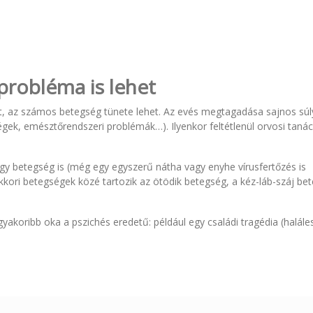
probléma is lehet
lt, az számos betegség tünete lehet. Az evés megtagadása sajnos sú
gek, emésztőrendszeri problémák…). Ilyenkor feltétlenül orvosi taná
agy betegség is (még egy egyszerű nátha vagy enyhe vírusfertőzés is
kori betegségek közé tartozik az ötödik betegség, a kéz-láb-száj be
koribb oka a pszichés eredetű: például egy családi tragédia (halále