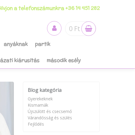
ívjon a telefonszámunkra +36 14 451 282
0 Ft
anyáknak
partik
házati kiárusítás
második esély
Blog kategória
Gyerekeknek
Kismamák
Újszülött és csecsemő
Várandósság és szülés
Fejlődés