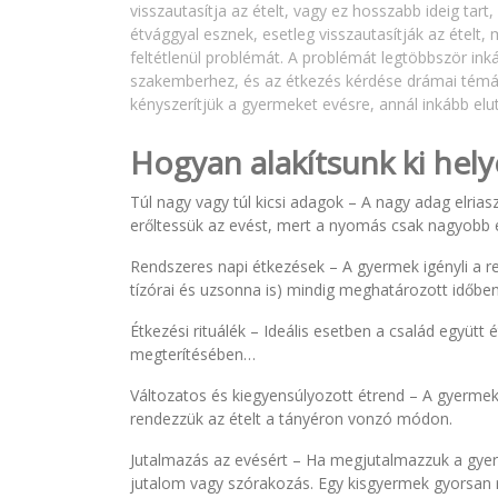
visszautasítja az ételt, vagy ez hosszabb ideig tart,
étvággyal esznek, esetleg visszautasítják az ételt,
feltétlenül problémát. A problémát legtöbbször inká
szakemberhez, és az étkezés kérdése drámai témáv
kényszerítjük a gyermeket evésre, annál inkább elut
Hogyan alakítsunk ki hely
Túl nagy vagy túl kicsi adagok
– A nagy adag elriasz
erőltessük az evést, mert a nyomás csak nagyobb ell
Rendszeres napi étkezések
– A gyermek igényli a r
tízórai és uzsonna is) mindig meghatározott időben
Étkezési rituálék
– Ideális esetben a család együtt é
megterítésében…
Változatos és kiegyensúlyozott étrend
– A gyermek 
rendezzük az ételt a tányéron vonzó módon.
Jutalmazás az evésért
– Ha megjutalmazzuk a gyerm
jutalom vagy szórakozás. Egy kisgyermek gyorsan ráj