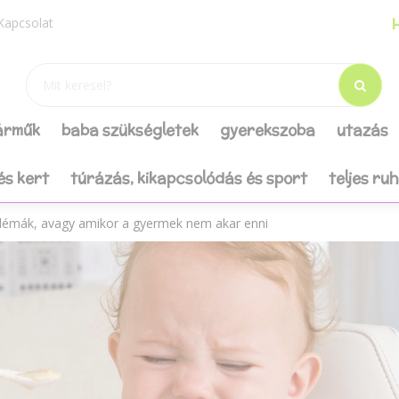
H
Kapcsolat
járműk
baba szükségletek
gyerekszoba
utazás
és kert
túrázás, kikapcsolódás és sport
teljes ru
blémák, avagy amikor a gyermek nem akar enni