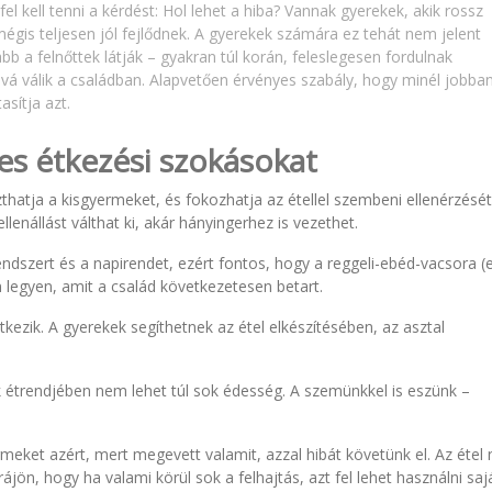
 fel kell tenni a kérdést: Hol lehet a hiba? Vannak gyerekek, akik rossz
 mégis teljesen jól fejlődnek. A gyerekek számára ez tehát nem jelent
bb a felnőttek látják – gyakran túl korán, feleslegesen fordulnak
á válik a családban. Alapvetően érvényes szabály, hogy minél jobba
asítja azt.
es étkezési szokásokat
thatja a kisgyermeket, és fokozhatja az étellel szembeni ellenérzését
enállást válthat ki, akár hányingerhez is vezethet.
endszert és a napirendet, ezért fontos, hogy a reggeli-ebéd-vacsora (
 legyen, amit a család következetesen betart.
tkezik. A gyerekek segíthetnek az étel elkészítésében, az asztal
étrendjében nem lehet túl sok édesség. A szemünkkel is eszünk –
eket azért, mert megevett valamit, azzal hibát követünk el. Az étel
ön, hogy ha valami körül sok a felhajtás, azt fel lehet használni saj