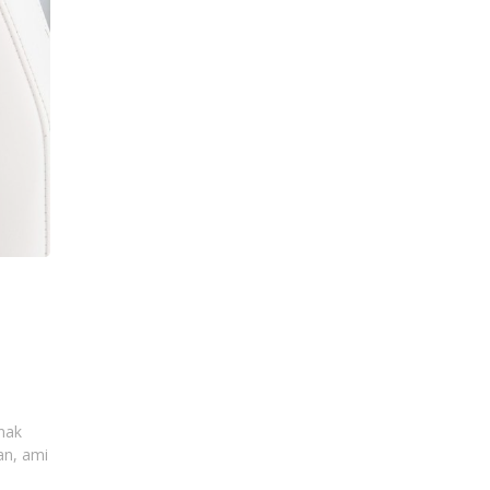
tnak
an, ami