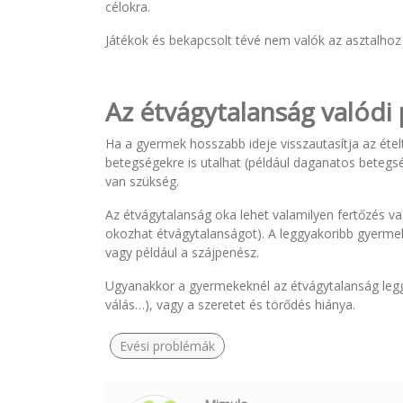
célokra.
Játékok és bekapcsolt tévé nem valók az asztalhoz
Az étvágytalanság valódi 
Ha a gyermek hosszabb ideje visszautasítja az éte
betegségekre is utalhat (például daganatos betegsé
van szükség.
Az étvágytalanság oka lehet valamilyen fertőzés v
okozhat étvágytalanságot). A leggyakoribb gyermek
vagy például a szájpenész.
Ugyanakkor a gyermekeknél az étvágytalanság leggya
válás…), vagy a szeretet és törődés hiánya.
Evési problémák