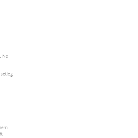
n
. Ne
esetleg
 nem
át