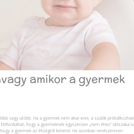
avagy amikor a gyermek
 előbb vagy utóbb. Ha a gyermek nem akar enni, a szülők próbálkozha
ni. Előfordulhat, hogy a gyermeknek egyszerűen „nem éhes” időszaka v
ni, hogy a gyermek az éhségtől kimerül. Ha azonban rendszeresen