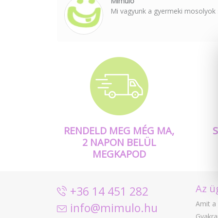
Mimulo
Mi vagyunk a gyermeki mosolyok s
RENDELD MEG MÉG MA,
2 NAPON BELÜL
MEGKAPOD
Az ü
+36 14 451 282
Amit a 
info@mimulo.hu
Gyakra