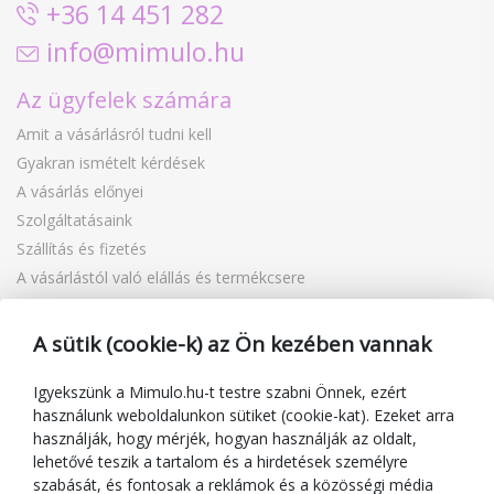
+36 14 451 282
info@mimulo.hu
Az ügyfelek számára
Amit a vásárlásról tudni kell
Gyakran ismételt kérdések
A vásárlás előnyei
Szolgáltatásaink
Szállítás és fizetés
A vásárlástól való elállás és termékcsere
Reklamáció
Ajándékutalványok
A sütik (cookie-k) az Ön kezében vannak
Kuponok
Blog
Igyekszünk a Mimulo.hu-t testre szabni Önnek, ezért
használunk weboldalunkon sütiket (cookie-kat). Ezeket arra
A kereskedőről
használják, hogy mérjék, hogyan használják az oldalt,
lehetővé teszik a tartalom és a hirdetések személyre
Mimulo.hu
szabását, és fontosak a reklámok és a közösségi média