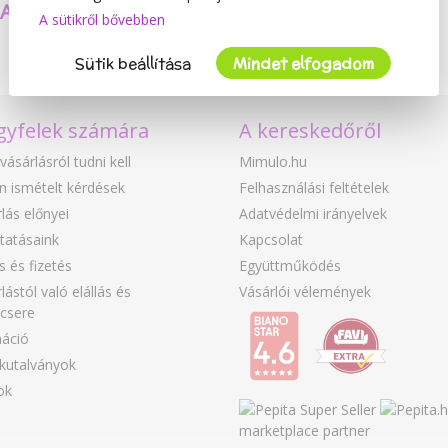
SAJÁT TERMÉKEKET
BIZTONSÁG
A sütikről bővebben
KÉSZÍTÜNK
ÉS MINŐSÉG
Sütik beállítása
Mindet elfogadom
gyfelek számára
A kereskedőről
vásárlásról tudni kell
Mimulo.hu
n ismételt kérdések
Felhasználási feltételek
lás előnyei
Adatvédelmi irányelvek
tatásaink
Kapcsolat
ás és fizetés
Együttműködés
lástól való elállás és
Vásárlói vélemények
csere
áció
kutalványok
ok
marketplace partner