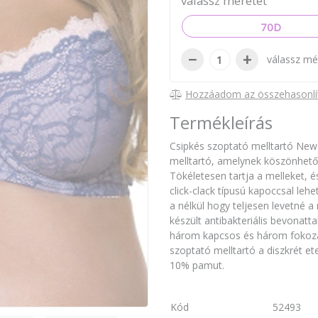
válassz méretet
70D
−
+
válassz mé
Hozzáadom az összehasonlí
Termékleírás
Csipkés szoptató melltartó New
melltartó, amelynek köszönhet
Tökéletesen tartja a melleket, é
click-clack típusú kapoccsal leh
a nélkül hogy teljesen levetné a
készült antibakteriális bevonatta
három kapcsos és három fokozatb
szoptató melltartó a diszkrét e
10% pamut.
Kód
52493