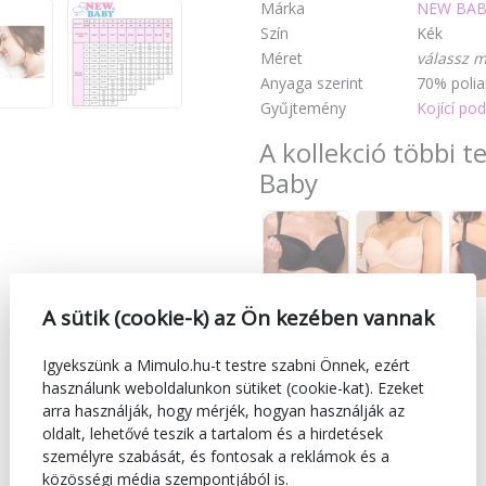
Márka
NEW BAB
Szín
Kék
Méret
válassz m
Anyaga szerint
70% polia
Gyűjtemény
Kojící p
A kollekció többi 
Baby
A sütik (cookie-k) az Ön kezében vannak
Igyekszünk a Mimulo.hu-t testre szabni Önnek, ezért
használunk weboldalunkon sütiket (cookie-kat). Ezeket
arra használják, hogy mérjék, hogyan használják az
oldalt, lehetővé teszik a tartalom és a hirdetések
személyre szabását, és fontosak a reklámok és a
közösségi média szempontjából is.