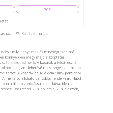
70E
retet
táshoz
Küldés e-mailben
 Baby Emily. Kényelmes és minőségi szoptató
ően könnyebben megy majd a szoptatás.
s szép alakot ad nekik. A kosarak a felső résznél
et kikapcsolni, ami lehetővé teszi, hogy szoptasson
 melltartót. A kosarak belső oldala 100% pamutból
l. A melltartó állítható pántokkal rendelkezik. Hátul
an állítható záródással van ellátva. Ideális
tetéshez. Összetétel: 70% poliamid, 20% elasztán,