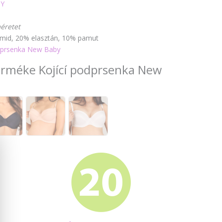
Y
éretet
mid, 20% elasztán, 10% pamut
odprsenka New Baby
terméke Kojící podprsenka New