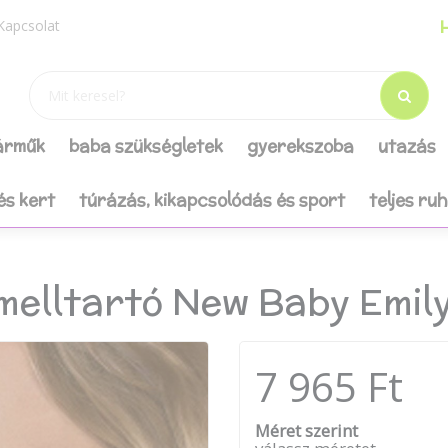
H
Kapcsolat
járműk
baba szükségletek
gyerekszoba
utazás
és kert
túrázás, kikapcsolódás és sport
teljes ru
melltartó New Baby Emily
7 965 Ft
Méret szerint