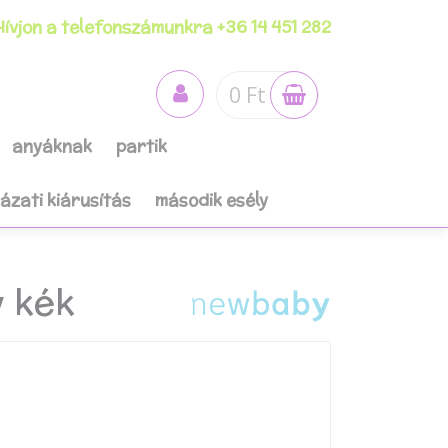
ívjon a telefonszámunkra +36 14 451 282
0 Ft
anyáknak
partik
házati kiárusítás
második esély
 kék