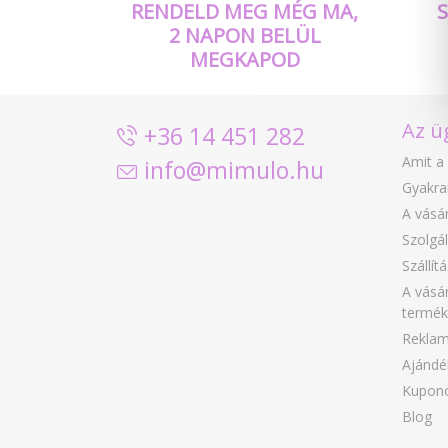
RENDELD MEG MÉG MA,
2 NAPON BELÜL
MEGKAPOD
Az ü
+36 14 451 282
Amit a 
info@mimulo.hu
Gyakra
A vásár
Szolgál
Szállít
A vásár
termék
Reklam
Ajándé
Kupon
Blog