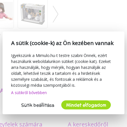
A sütik (cookie-k) az Ön kezében vannak
Igyekszünk a Mimulo.hu-t testre szabni Önnek, ezért
használunk weboldalunkon sütiket (cookie-kat). Ezeket
arra használják, hogy mérjék, hogyan használják az
oldalt, lehetővé teszik a tartalom és a hirdetések
személyre szabását, és fontosak a reklámok és a
közösségi média szempontjából is.
SAJÁT TERMÉKEKET
BIZTONSÁG
A sütikről bővebben
KÉSZÍTÜNK
ÉS MINŐSÉG
Sütik beállítása
Mindet elfogadom
gyfelek számára
A kereskedőről