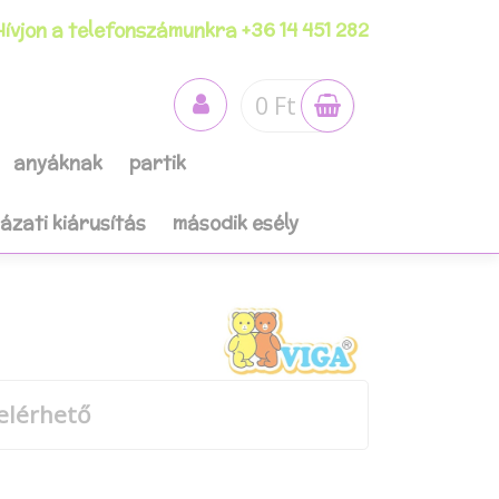
ívjon a telefonszámunkra +36 14 451 282
0 Ft
anyáknak
partik
házati kiárusítás
második esély
elérhető