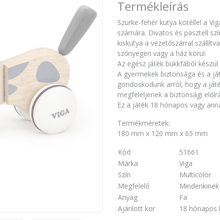
Termékleírás
Szürke-fehér kutya kötéllel a Vig
számára. Divatos és pasztell szín
kiskutya a vezetőszárral szállítv
szőnyegen vagy a ház körül.
Az egész játék bükkfából készü
A gyermekek biztonsága és a já
gondoskodunk arról, hogy a ját
megfeleljenek a biztonsági elő
Ez a játék 18 hónapos vagy ann
Termékméretek:
180 mm x 120 mm x 65 mm
Kód
51661
Márka
Viga
Szín
Multicolor
Megfelelő
Mindenkinek
Anyag
Fa
Ajánlott kor
18 hónapos 