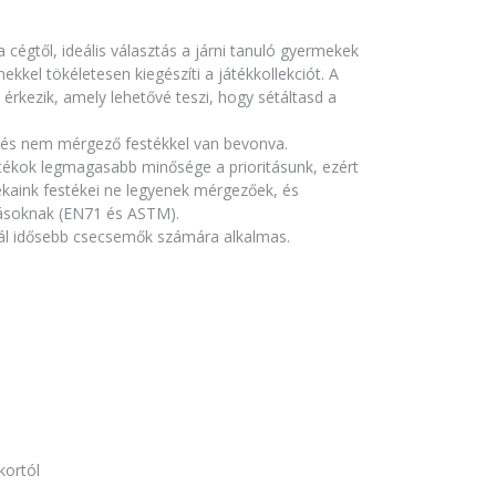
a cégtől, ideális választás a járni tanuló gyermekek
ekkel tökéletesen kiegészíti a játékkollekciót. A
a érkezik, amely lehetővé teszi, hogy sétáltasd a
l és nem mérgező festékkel van bevonva.
tékok legmagasabb minősége a prioritásunk, ezért
ékaink festékei ne legyenek mérgezőek, és
írásoknak (EN71 és ASTM).
ál idősebb csecsemők számára alkalmas.
kortól