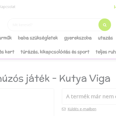
H
Kapcsolat
járműk
baba szükségletek
gyerekszoba
utazás
és kert
túrázás, kikapcsolódás és sport
teljes ru
húzós játék - Kutya Viga
A termék már nem 
Küldés e-mailben