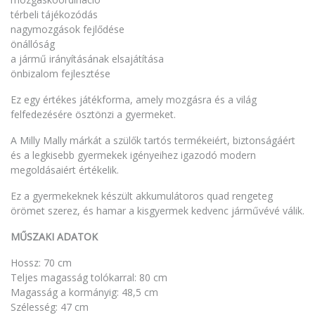
térbeli tájékozódás
nagymozgások fejlődése
önállóság
a jármű irányításának elsajátítása
önbizalom fejlesztése
Ez egy értékes játékforma, amely mozgásra és a világ
felfedezésére ösztönzi a gyermeket.
A Milly Mally márkát a szülők tartós termékeiért, biztonságáért
és a legkisebb gyermekek igényeihez igazodó modern
megoldásaiért értékelik.
Ez a gyermekeknek készült akkumulátoros quad rengeteg
örömet szerez, és hamar a kisgyermek kedvenc járművévé válik.
MŰSZAKI ADATOK
Hossz: 70 cm
Teljes magasság tolókarral: 80 cm
Magasság a kormányig: 48,5 cm
Szélesség: 47 cm