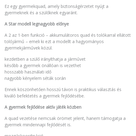
Ez egy gyermekquad, amely biztonságérzetet nyújt a
gyermeknek és a szülőknek egyaránt.
A Star modell legnagyobb előnye
A 2 az 1-ben funkció – akkumulátoros quad és tolókarral ellátott
tolójármű – emeli ki ezt a modellt a hagyományos
gyermekjárművek közül.
kezdetben a szülő irányíthatja a járművet
később a gyermek önállóan is vezethet
hosszabb használati idő
nagyobb kényelem séták során
Ennek köszönhetően hosszú távon is praktikus választás és
kiváló befektetés a gyermek fejlődésébe.
A gyermek fejlődése aktív játék közben
A quad vezetése nemcsak örömet jelent, hanem támogatja a
gyermek mindennapi fejlődését is.
mozgáskoordináció