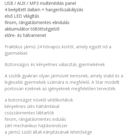
USB / AUX / MP3 multimédiás panel
4 beépített dallam + hangerőszabályzás
első LED világítás
finom, rángatásmentes elindulás
akkumulátor töltöttségjelző
előre- és hátramenet
Praktikus jármű 24 hónapos kortól, amely együtt nő a
gyermekkel.
Biztonságos és kényelmes választás gyermekének
A szülők gyakran olyan járművet keresnek, amely stabil és a
legkisebb gyermekek számára is megfelelő. A Star modellt
pontosan ezeknek az igényeknek megfelelően tervezték.
a biztonságot növelő védőkorlátok
kényelmes ülés háttámlával
csúszásmentes lábtartók
finom, rángatásmentes indulás
zárt mechanikus hajtásrendszer
a jármű szülő általi irányításának lehetősége