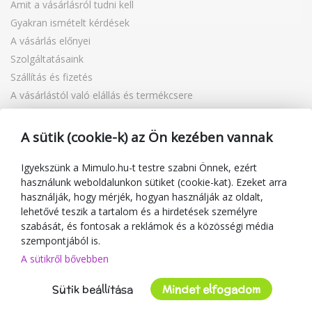
Amit a vásárlásról tudni kell
Gyakran ismételt kérdések
A vásárlás előnyei
Szolgáltatásaink
Szállítás és fizetés
A vásárlástól való elállás és termékcsere
Reklamáció
Ajándékutalványok
A sütik (cookie-k) az Ön kezében vannak
Kuponok
Blog
Igyekszünk a Mimulo.hu-t testre szabni Önnek, ezért
használunk weboldalunkon sütiket (cookie-kat). Ezeket arra
A kereskedőről
használják, hogy mérjék, hogyan használják az oldalt,
lehetővé teszik a tartalom és a hirdetések személyre
Mimulo.hu
szabását, és fontosak a reklámok és a közösségi média
Felhasználási feltételek
szempontjából is.
Adatvédelmi irányelvek
A sütikről bővebben
Kapcsolat
Sütik beállítása
Mindet elfogadom
Együttműködés
Vásárlói vélemények