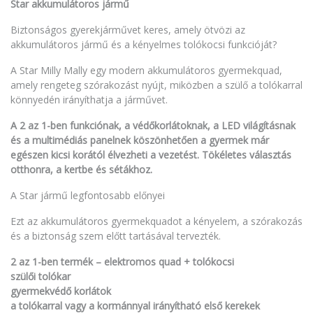
Star akkumulátoros jármű
Biztonságos gyerekjárművet keres, amely ötvözi az
akkumulátoros jármű és a kényelmes tolókocsi funkcióját?
A Star Milly Mally egy modern akkumulátoros gyermekquad,
amely rengeteg szórakozást nyújt, miközben a szülő a tolókarral
könnyedén irányíthatja a járművet.
A 2 az 1-ben funkciónak, a védőkorlátoknak, a LED világításnak
és a multimédiás panelnek köszönhetően a gyermek már
egészen kicsi korától élvezheti a vezetést. Tökéletes választás
otthonra, a kertbe és sétákhoz.
A Star jármű legfontosabb előnyei
Ezt az akkumulátoros gyermekquadot a kényelem, a szórakozás
és a biztonság szem előtt tartásával tervezték.
2 az 1-ben termék – elektromos quad + tolókocsi
szülői tolókar
gyermekvédő korlátok
a tolókarral vagy a kormánnyal irányítható első kerekek