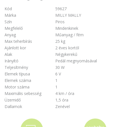
Kód
59627
Márka
MILLY MALLY
Szín
Piros
Megfelelő
Mindenkinek
Anyag
Műanyag / fém
Max teherbírás
25 kg
Ajánlott kor
2 éves kortól
Alak
Négykerekű
Irányító
Pedál megnyomásával
Teljesítmény
30 W
Elemek típusa
6 V
Elemek száma
1
Motor száma
1
Maximális sebesség
4 km / óra
Üzemidő
1,5 óra
Dallamok
Zenével