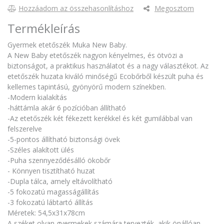
Hozzáadom az összehasonlításhoz
Megosztom
Termékleírás
Gyermek etetőszék Muka New Baby.
A New Baby etetőszék nagyon kényelmes, és ötvözi a
biztonságot, a praktikus használatot és a nagy választékot. Az
etetőszék huzata kiváló minőségű Ecobőrből készült puha és
kellemes tapintású, gyönyörű modern színekben.
-Modern kialakítás
-háttámla akár 6 pozícióban állítható
-Az etetőszék két fékezett kerékkel és két gumilábbal van
felszerelve
-5-pontos állítható biztonsági övek
-Széles alakított ülés
-Puha szennyeződésálló ökobőr
- Könnyen tisztítható huzat
-Dupla tálca, amely eltávolítható
-5 fokozatú magasságállítás
-3 fokozatú lábtartó állítás
Méretek: 54,5x31x78cm
A széket olyan gyermekek számára tervezték, akik önállóan