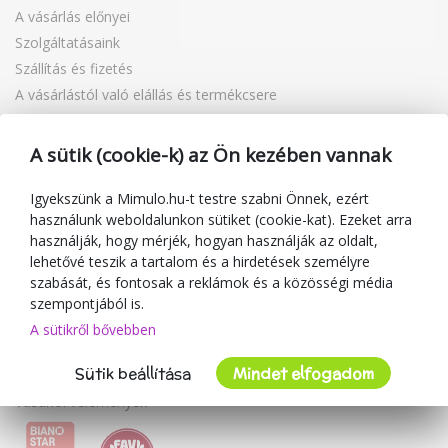
A vásárlás előnyei
Szolgáltatásaink
Szállítás és fizetés
A vásárlástól való elállás és termékcsere
Reklamáció
Ajándékutalványok
A sütik (cookie-k) az Ön kezében vannak
Kuponok
Blog
Igyekszünk a Mimulo.hu-t testre szabni Önnek, ezért
használunk weboldalunkon sütiket (cookie-kat). Ezeket arra
A kereskedőről
használják, hogy mérjék, hogyan használják az oldalt,
lehetővé teszik a tartalom és a hirdetések személyre
Mimulo.hu
szabását, és fontosak a reklámok és a közösségi média
Felhasználási feltételek
szempontjából is.
Adatvédelmi irányelvek
A sütikről bővebben
Kapcsolat
Sütik beállítása
Mindet elfogadom
Együttműködés
Vásárlói vélemények