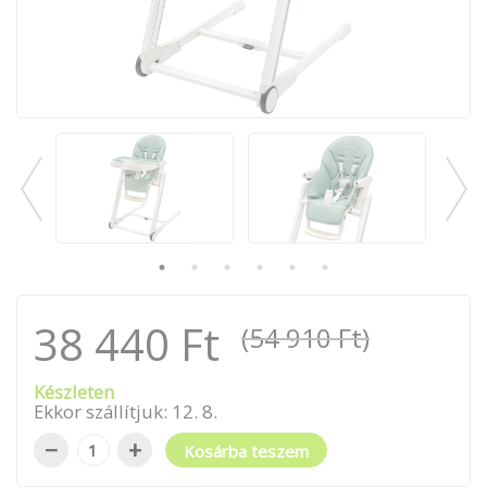
38 440 Ft
(54 910 Ft)
Készleten
Ekkor szállítjuk:
12
.
8
.
−
+
Kosárba teszem