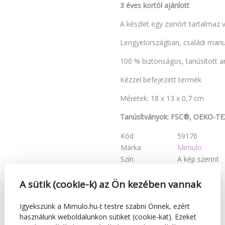
3 éves kortól ajánlott
A készlet egy zsinórt tartalmaz 
Lengyelországban, családi manu
100 % biztonságos, tanúsított 
Kézzel befejezett termék
Méretek: 18 x 13 x 0,7 cm
Tanúsítványok: FSC®, OEKO-TE
Kód
59176
Márka
Mimulo
Szín
A kép szerint
Megfelelő
Mindenkinek
A sütik (cookie-k) az Ön kezében vannak
Igyekszünk a Mimulo.hu-t testre szabni Önnek, ezért
használunk weboldalunkon sütiket (cookie-kat). Ezeket