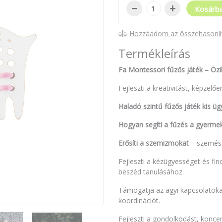
−
+
Kosárb
Hozzáadom az összehasonlí
Termékleírás
Fa Montessori fűzős játék – Öz
Fejleszti a kreativitást, képzelő
Haladó szintű fűzős játék kis üg
Hogyan segíti a fűzés a gyermek
Erősíti a szemizmokat
– szemésze
Fejleszti a kézügyességet és fi
beszéd tanulásához.
Támogatja az agyi kapcsolatoka
koordinációt.
Fejleszti a gondolkodást, konc