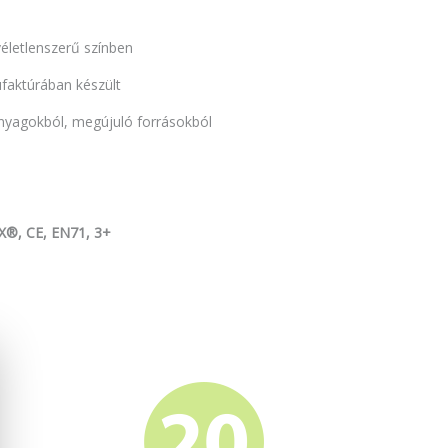
véletlenszerű színben
faktúrában készült
anyagokból, megújuló forrásokból
X®, CE, EN71, 3+