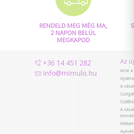
RENDELD MEG MÉG MA,
2 NAPON BELÜL
MEGKAPOD
Az ü
+36 14 451 282
Amit a 
info@mimulo.hu
Gyakra
A vásár
Szolgál
Szállít
A vásár
termék
Reklam
Ajándé