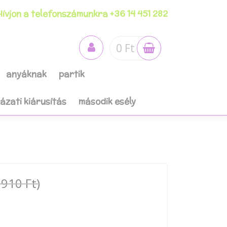
ívjon a telefonszámunkra +36 14 451 282
0 Ft
anyáknak
partik
házati kiárusítás
második esély
 910 Ft)