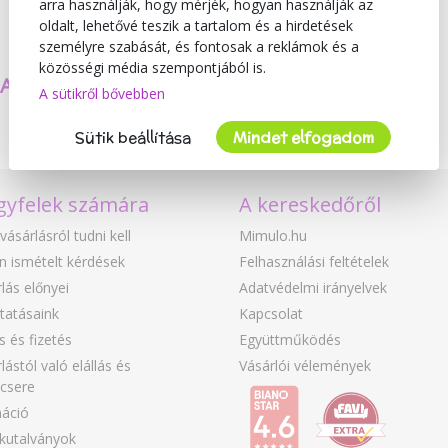
arra használják, hogy mérjék, hogyan használják az
oldalt, lehetővé teszik a tartalom és a hirdetések
személyre szabását, és fontosak a reklámok és a
közösségi média szempontjából is.
SAJÁT TERMÉKEKET
BIZTONSÁG
A sütikről bővebben
KÉSZÍTÜNK
ÉS MINŐSÉG
Sütik beállítása
Mindet elfogadom
gyfelek számára
A kereskedőről
vásárlásról tudni kell
Mimulo.hu
n ismételt kérdések
Felhasználási feltételek
lás előnyei
Adatvédelmi irányelvek
tatásaink
Kapcsolat
ás és fizetés
Együttműködés
lástól való elállás és
Vásárlói vélemények
csere
áció
kutalványok