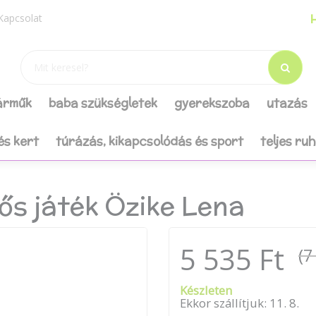
H
Kapcsolat
járműk
baba szükségletek
gyerekszoba
utazás
és kert
túrázás, kikapcsolódás és sport
teljes ru
ős játék Özike Lena
5 535 Ft
(7
Készleten
Ekkor szállítjuk:
11
.
8
.