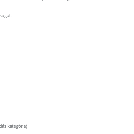
óságot.
:
dás kategória)