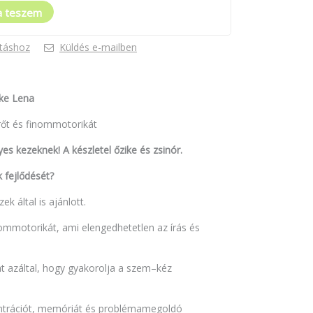
a teszem
táshoz
Küldés e-mailben
ike Lena
erőt és finommotorikát
yes kezeknek! A készletel őzike és zsinór.
 fejlődését?
k által is ajánlott.
nommotorikát, ami elengedhetetlen az írás és
t azáltal, hogy gyakorolja a szem–kéz
entrációt, memóriát és problémamegoldó