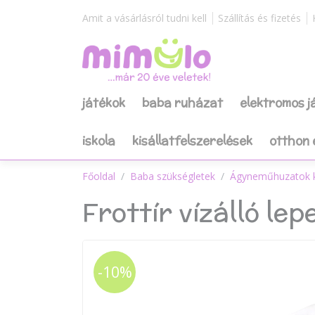
Amit a vásárlásról tudni kell
Szállítás és fizetés
játékok
baba ruházat
elektromos 
iskola
kisállatfelszerelések
otthon 
Főoldal
Baba szükségletek
Ágyneműhuzatok 
Frottír vízálló l
-10%