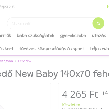
H
Kapcsolat
járműk
baba szükségletek
gyerekszoba
utazás
és kert
túrázás, kikapcsolódás és sport
teljes ru
kiságyba
Lepedők
epedő New Baby 140x70 feh
4 265 Ft
(4
Készleten