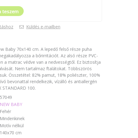
a teszem
táshoz
Küldés e-mailben
 New Baby 70x140 cm. A lepedő felső része puha
megakadályozza a bőrirritációt. Az alsó része PVC-
n a matrac védve van a nedvességtől. Ez biztosítja
lvását. Nem tartalmaz ftalátokat. Többszörös
suk. Összetétel: 82% pamut, 18% poliészter, 100%
vó bevonattal rendelkezik, vízálló és antiallergén
EX STANDARD 100.
57049
NEW BABY
Fehér
Mindenkinek
Motív nélkül
140x70 cm