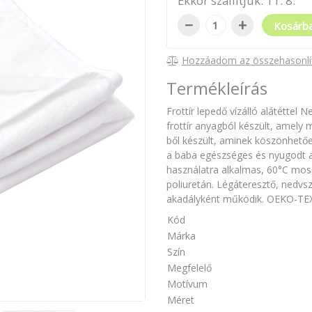
Ekkor szállítjuk:
11
.
8
.
−
+
Kosárb
Hozzáadom az összehasonlí
Termékleírás
Frottír lepedő vízálló alátéttel
frottír anyagból készült, amely 
ből készült, aminek köszönhetőe
a baba egészséges és nyugodt a
használatra alkalmas, 60°C mos
poliuretán. Légáteresztő, nedvszí
akadályként működik. OEKO-T
Kód
Márka
Szín
Megfelelő
Motívum
Méret