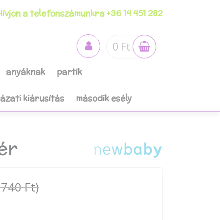
ívjon a telefonszámunkra +36 14 451 282
0 Ft
anyáknak
partik
házati kiárusítás
második esély
ér
 740 Ft)