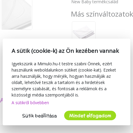
New Baby termékcsalád
Más színváltozato
A sütik (cookie-k) az Ön kezében vannak
Igyekszünk a Mimulo.hu-t testre szabni Önnek, ezért
használunk weboldalunkon sütiket (cookie-kat). Ezeket
arra használják, hogy mérjék, hogyan használják az
oldalt, lehetővé teszik a tartalom és a hirdetések
személyre szabását, és fontosak a reklámok és a
közösségi média szempontjából is.
SAJÁT TERMÉKEKET
BIZTONSÁG
A sütikről bővebben
KÉSZÍTÜNK
ÉS MINŐSÉG
Sütik beállítása
Mindet elfogadom