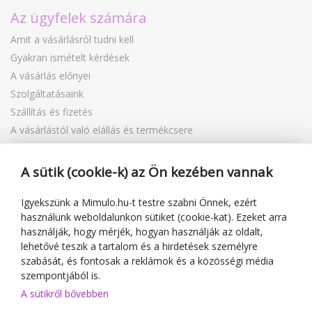
Az ügyfelek számára
Amit a vásárlásról tudni kell
Gyakran ismételt kérdések
A vásárlás előnyei
Szolgáltatásaink
Szállítás és fizetés
A vásárlástól való elállás és termékcsere
Reklamáció
Ajándékutalványok
A sütik (cookie-k) az Ön kezében vannak
Kuponok
Blog
Igyekszünk a Mimulo.hu-t testre szabni Önnek, ezért
használunk weboldalunkon sütiket (cookie-kat). Ezeket arra
A kereskedőről
használják, hogy mérjék, hogyan használják az oldalt,
lehetővé teszik a tartalom és a hirdetések személyre
Mimulo.hu
szabását, és fontosak a reklámok és a közösségi média
Felhasználási feltételek
szempontjából is.
Adatvédelmi irányelvek
A sütikről bővebben
Kapcsolat