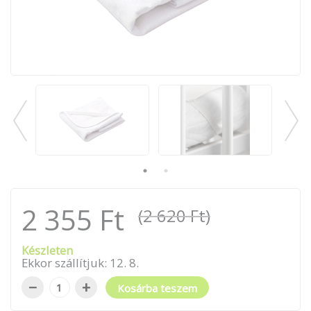
2 355 Ft
(2 620 Ft)
Készleten
Ekkor szállítjuk:
12
.
8
.
−
+
Kosárba teszem