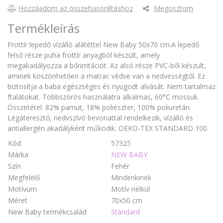
Hozzáadom az összehasonlításhoz
Megosztom
Termékleírás
Frottír lepedő vízálló alátéttel New Baby 50x70 cm.A lepedő
felső része puha frottír anyagból készült, amely
megakadályozza a bőrirritációt. Az alsó része PVC-ből készült,
aminek köszönhetően a matrac védve van a nedvességtől. Ez
biztosítja a baba egészséges és nyugodt alvását. Nem tartalmaz
ftalátokat. Többszörös használatra alkalmas, 60°C mossuk.
Összetétel: 82% pamut, 18% poliészter, 100% poliuretán.
Légáteresztő, nedvszívó bevonattal rendelkezik, vízálló és
antiallergén akadályként működik. OEKO-TEX STANDARD 100.
Kód
57325
Márka
NEW BABY
Szín
Fehér
Megfelelő
Mindenkinek
Motívum
Motív nélkül
Méret
70x50 cm
New Baby termékcsalád
Standard