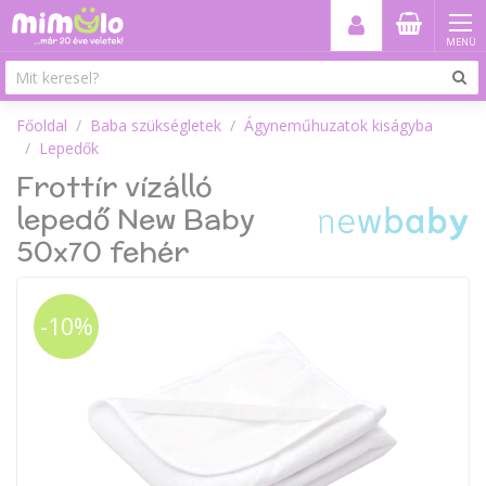
MENÜ
Főoldal
Baba szükségletek
Ágyneműhuzatok kiságyba
Lepedők
Frottír vízálló
lepedő New Baby
50x70 fehér
-10%