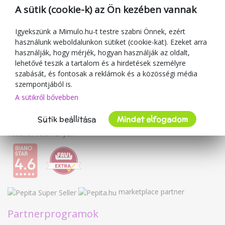
Ajándékutalványok
A sütik (cookie-k) az Ön kezében vannak
Kuponok
Blog
Igyekszünk a Mimulo.hu-t testre szabni Önnek, ezért
használunk weboldalunkon sütiket (cookie-kat). Ezeket arra
A kereskedőről
használják, hogy mérjék, hogyan használják az oldalt,
lehetővé teszik a tartalom és a hirdetések személyre
Mimulo.hu
szabását, és fontosak a reklámok és a közösségi média
Felhasználási feltételek
szempontjából is.
Adatvédelmi irányelvek
A sütikről bővebben
Kapcsolat
Sütik beállítása
Mindet elfogadom
Együttműködés
Vásárlói vélemények
marketplace partner
Partnerprogramok