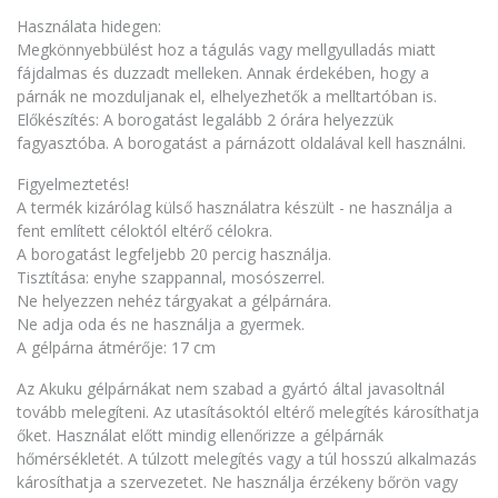
Használata hidegen:
Megkönnyebbülést hoz a tágulás vagy mellgyulladás miatt
fájdalmas és duzzadt melleken. Annak érdekében, hogy a
párnák ne mozduljanak el, elhelyezhetők a melltartóban is.
Előkészítés: A borogatást legalább 2 órára helyezzük
fagyasztóba. A borogatást a párnázott oldalával kell használni.
Figyelmeztetés!
A termék kizárólag külső használatra készült - ne használja a
fent említett céloktól eltérő célokra.
A borogatást legfeljebb 20 percig használja.
Tisztítása: enyhe szappannal, mosószerrel.
Ne helyezzen nehéz tárgyakat a gélpárnára.
Ne adja oda és ne használja a gyermek.
A gélpárna átmérője: 17 cm
Az Akuku gélpárnákat nem szabad a gyártó által javasoltnál
tovább melegíteni. Az utasításoktól eltérő melegítés károsíthatja
őket. Használat előtt mindig ellenőrizze a gélpárnák
hőmérsékletét. A túlzott melegítés vagy a túl hosszú alkalmazás
károsíthatja a szervezetet. Ne használja érzékeny bőrön vagy