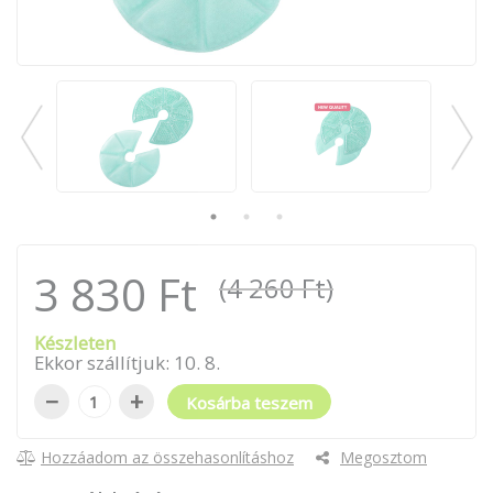
3 830 Ft
(4 260 Ft)
Készleten
Ekkor szállítjuk:
10
.
8
.
−
+
Kosárba teszem
Hozzáadom az összehasonlításhoz
Megosztom