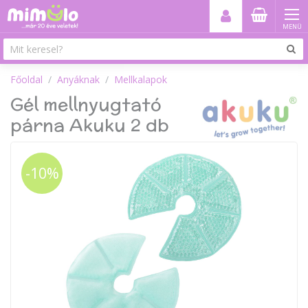
MENÜ
Főoldal
Anyáknak
Mellkalapok
Gél mellnyugtató
párna Akuku 2 db
-10%