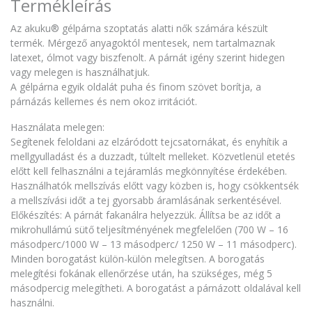
Termékleírás
Az akuku® gélpárna szoptatás alatti nők számára készült
termék. Mérgező anyagoktól mentesek, nem tartalmaznak
latexet, ólmot vagy biszfenolt. A párnát igény szerint hidegen
vagy melegen is használhatjuk.
A gélpárna egyik oldalát puha és finom szövet borítja, a
párnázás kellemes és nem okoz irritációt.
Használata melegen:
Segítenek feloldani az elzáródott tejcsatornákat, és enyhítik a
mellgyulladást és a duzzadt, túltelt melleket. Közvetlenül etetés
előtt kell felhasználni a tejáramlás megkönnyítése érdekében.
Használhatók mellszívás előtt vagy közben is, hogy csökkentsék
a mellszívási időt a tej gyorsabb áramlásának serkentésével.
Előkészítés: A párnát fakanálra helyezzük. Állítsa be az időt a
mikrohullámú sütő teljesítményének megfelelően (700 W – 16
másodperc/1000 W – 13 másodperc/ 1250 W – 11 másodperc).
Minden borogatást külön-külön melegítsen. A borogatás
melegítési fokának ellenőrzése után, ha szükséges, még 5
másodpercig melegítheti. A borogatást a párnázott oldalával kell
használni.