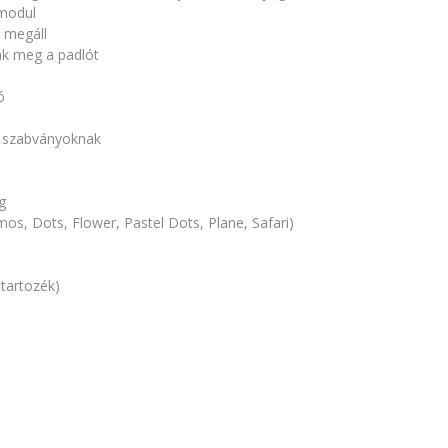
 modul
 megáll
ák meg a padlót
ó
i szabványoknak
g
mos, Dots, Flower, Pastel Dots, Plane, Safari)
 tartozék)