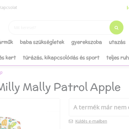
H
Kapcsolat
járműk
baba szükségletek
gyerekszoba
utazás
és kert
túrázás, kikapcsolódás és sport
teljes ru
mp
illy Mally Patrol Apple
A termék már nem 
Küldés e-mailben