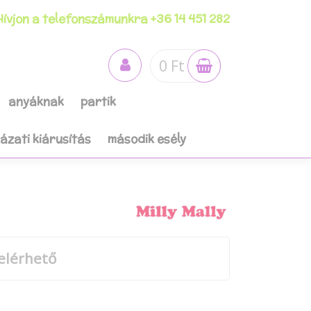
ívjon a telefonszámunkra +36 14 451 282
0 Ft
anyáknak
partik
házati kiárusítás
második esély
elérhető