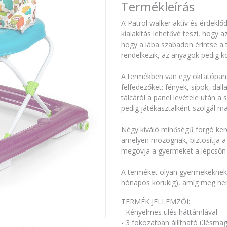
Termékleírás
A Patrol walker aktív és érdekl
kialakítás lehetővé teszi, hogy
hogy a lába szabadon érintse a 
rendelkezik, az anyagok pedig kö
A termékben van egy oktatópane
felfedezőket: fények, sípok, d
tálcáról a panel levétele után a 
pedig játékasztalként szolgál ma
Négy kiváló minőségű forgó keré
amelyen mozognak, biztosítja 
megóvja a gyermeket a lépcsőn 
A terméket olyan gyermekeknek sz
hónapos korukig), amíg meg nem 
TERMÉK JELLEMZŐI:
- Kényelmes ülés háttámlával
- 3 fokozatban állítható ülésmaga