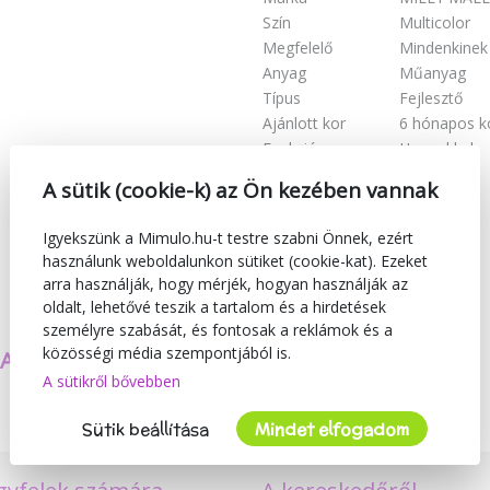
Szín
Multicolor
Megfelelő
Mindenkinek
Anyag
Műanyag
Típus
Fejlesztő
Ajánlott kor
6 hónapos k
Funkció
Hangokkal
A sütik (cookie-k) az Ön kezében vannak
Igyekszünk a Mimulo.hu-t testre szabni Önnek, ezért
használunk weboldalunkon sütiket (cookie-kat). Ezeket
arra használják, hogy mérjék, hogyan használják az
oldalt, lehetővé teszik a tartalom és a hirdetések
személyre szabását, és fontosak a reklámok és a
közösségi média szempontjából is.
SAJÁT TERMÉKEKET
BIZTONSÁG
A sütikről bővebben
KÉSZÍTÜNK
ÉS MINŐSÉG
Sütik beállítása
Mindet elfogadom