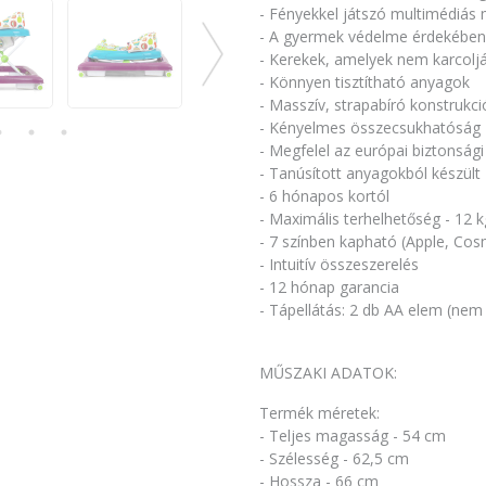
- Fényekkel játszó multimédiás
- A gyermek védelme érdekében
- Kerekek, amelyek nem karcolj
- Könnyen tisztítható anyagok
- Masszív, strapabíró konstrukci
- Kényelmes összecsukhatóság
- Megfelel az európai biztonság
- Tanúsított anyagokból készült
- 6 hónapos kortól
- Maximális terhelhetőség - 12 k
- 7 színben kapható (Apple, Cos
- Intuitív összeszerelés
- 12 hónap garancia
- Tápellátás: 2 db AA elem (nem
MŰSZAKI ADATOK:
Termék méretek:
- Teljes magasság - 54 cm
- Szélesség - 62,5 cm
- Hossza - 66 cm