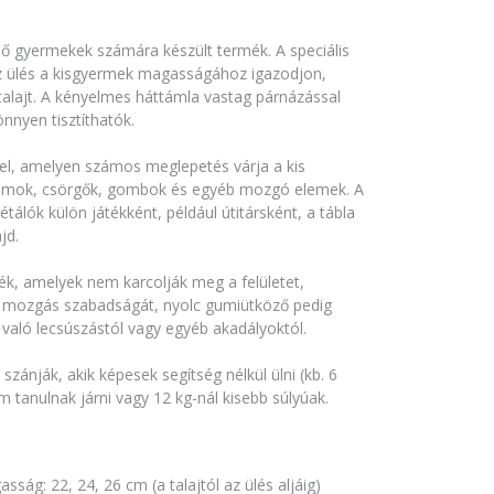
ődő gyermekek számára készült termék. A speciális
 az ülés a kisgyermek magasságához igazodjon,
talajt. A kényelmes háttámla vastag párnázással
nnyen tisztíthatók.
l, amelyen számos meglepetés várja a kis
allamok, csörgők, gombok és egyéb mozgó elemek. A
sétálók külön játékként, például útitársként, a tábla
jd.
k, amelyek nem karcolják meg a felületet,
a mozgás szabadságát, nyolc gumiütköző pedig
való lecsúszástól vagy egyéb akadályoktól.
ánják, akik képesek segítség nélkül ülni (kb. 6
tanulnak járni vagy 12 kg-nál kisebb súlyúak.
sság: 22, 24, 26 cm (a talajtól az ülés aljáig)