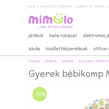
Amit a vásárlásról tudni kell
Szállítás és fizetés
játékok
baba ruházat
elektromos 
iskola
kisállatfelszerelések
otthon 
Főoldal
Játékok
Járókák
Klasszikus bébiko
Gyerek bébikomp M
-10%