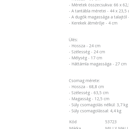
- Méretek összecsukva: 66 x 62
- A tantábla méretei - 44 x 23,5
- A dugók magassága a talajtól 
- Kerekek átmérője - 4 cm
Ülés:
- Hossza - 24 cm
- Szélesség - 24 cm
- Mélység - 17 cm
- Háttámla magassága - 27 cm
Csomag mérete:
- Hossza - 68,8 cm
- Szélesség - 63,5 cm
- Magasság - 12,5 cm
- Súly csomagolás nélkül: 3,7 kg
- Súly csomagolással: 4,4 kg
Kód
53723
Márka
MILLY MALL