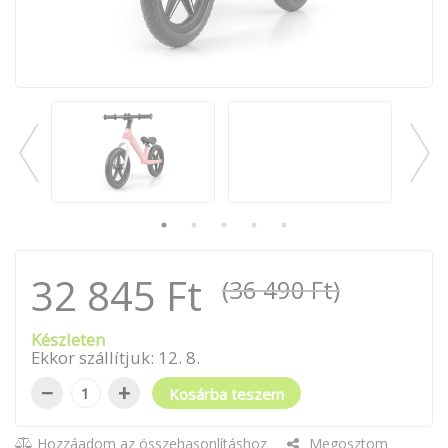
32 845 Ft
(36 490 Ft)
Készleten
Ekkor szállítjuk:
12
.
8
.
−
+
Kosárba teszem
Hozzáadom az összehasonlításhoz
Megosztom