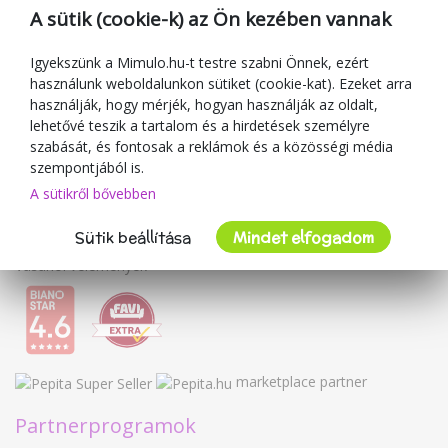
Ajándékutalványok
A sütik (cookie-k) az Ön kezében vannak
Kuponok
Blog
Igyekszünk a Mimulo.hu-t testre szabni Önnek, ezért
használunk weboldalunkon sütiket (cookie-kat). Ezeket arra
A kereskedőről
használják, hogy mérjék, hogyan használják az oldalt,
lehetővé teszik a tartalom és a hirdetések személyre
Mimulo.hu
szabását, és fontosak a reklámok és a közösségi média
Felhasználási feltételek
szempontjából is.
Adatvédelmi irányelvek
A sütikről bővebben
Kapcsolat
Sütik beállítása
Mindet elfogadom
Együttműködés
Vásárlói vélemények
marketplace partner
Partnerprogramok