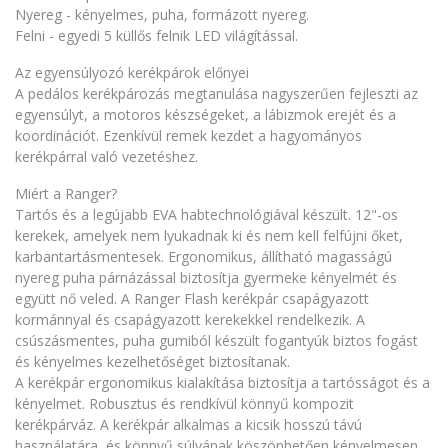
Nyereg - kényelmes, puha, formázott nyereg.
Felni - egyedi 5 küllős felnik LED világítással.
Az egyensúlyozó kerékpárok előnyei
A pedálos kerékpározás megtanulása nagyszerűen fejleszti az
egyensúlyt, a motoros készségeket, a lábizmok erejét és a
koordinációt. Ezenkívül remek kezdet a hagyományos
kerékpárral való vezetéshez.
Miért a Ranger?
Tartós és a legújabb EVA habtechnológiával készült. 12"-os
kerekek, amelyek nem lyukadnak ki és nem kell felfújni őket,
karbantartásmentesek. Ergonomikus, állítható magasságú
nyereg puha párnázással biztosítja gyermeke kényelmét és
együtt nő veled. A Ranger Flash kerékpár csapágyazott
kormánnyal és csapágyazott kerekekkel rendelkezik. A
csúszásmentes, puha gumiból készült fogantyúk biztos fogást
és kényelmes kezelhetőséget biztosítanak.
A kerékpár ergonomikus kialakítása biztosítja a tartósságot és a
kényelmet. Robusztus és rendkívül könnyű kompozit
kerékpárváz. A kerékpár alkalmas a kicsik hosszú távú
használatára, és könnyű súlyának köszönhetően kényelmesen