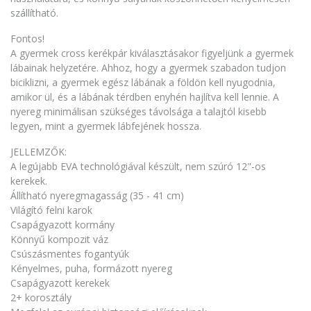
szállítható.
Fontos!
A gyermek cross kerékpár kiválasztásakor figyeljünk a gyermek
lábainak helyzetére. Ahhoz, hogy a gyermek szabadon tudjon
biciklizni, a gyermek egész lábának a földön kell nyugodnia,
amikor ül, és a lábának térdben enyhén hajlítva kell lennie. A
nyereg minimálisan szükséges távolsága a talajtól kisebb
legyen, mint a gyermek lábfejének hossza.
JELLEMZŐK:
A legújabb EVA technológiával készült, nem szúró 12"-os
kerekek.
Állítható nyeregmagasság (35 - 41 cm)
Világító felni karok
Csapágyazott kormány
Könnyű kompozit váz
Csúszásmentes fogantyúk
Kényelmes, puha, formázott nyereg
Csapágyazott kerekek
2+ korosztály