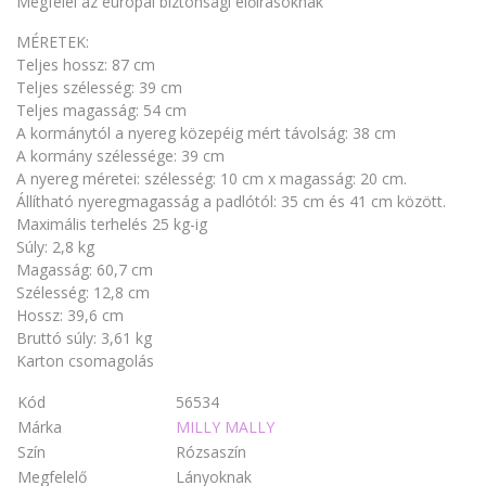
Megfelel az európai biztonsági előírásoknak
MÉRETEK:
Teljes hossz: 87 cm
Teljes szélesség: 39 cm
Teljes magasság: 54 cm
A kormánytól a nyereg közepéig mért távolság: 38 cm
A kormány szélessége: 39 cm
A nyereg méretei: szélesség: 10 cm x magasság: 20 cm.
Állítható nyeregmagasság a padlótól: 35 cm és 41 cm között.
Maximális terhelés 25 kg-ig
Súly: 2,8 kg
Magasság: 60,7 cm
Szélesség: 12,8 cm
Hossz: 39,6 cm
Bruttó súly: 3,61 kg
Karton csomagolás
Kód
56534
Márka
MILLY MALLY
Szín
Rózsaszín
Megfelelő
Lányoknak