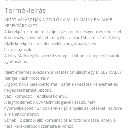
Termékleírás
MIÉRT VÁLASZTJÁK A SZÜLŐK A MILLY MALLY BALANCE
KERÉKPÁROKAT?
A kerékpárok modern dizájnja az eredeti designnal és színekkel
kombinálva különbözteti meg őket a piac többi részétől. A Milly
Mally kerékpárok mindenekelőtt megbízhatóak és
biztonságosak.
A Milly Mally régóta vezető szerepet tölt be a terepkerékpárok
gyártásában.
Miért érdemes elkezdeni a vezetés tanulását egy MILLY MALLY
Ranger Flash motorral ?
Ergonomikus kerékpárforma - páratlan vezetési kényelmet és
helyes testtartást biztosít.
Váz - kompozit - rendkívül könnyű.
A legmodernebb EVA technológiával készült, nem
nyomvályúsodó 12"-os kerekek jól elnyelik az ütéseket, növelve
a menetkomfortot.
Színek - 2 színből álló kombinációt állítottunk össze, amely a
fiatal kerékpárosok számára is vonzó.