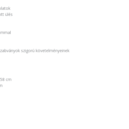
latok
tt ülés
zámmal
 szabványok szigorú követelményeinek
-58 cm
cm