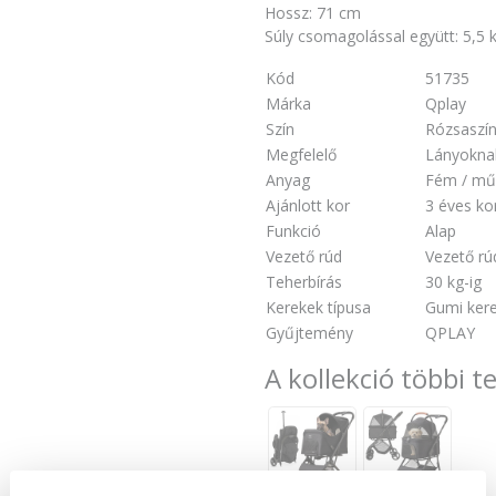
Hossz: 71 cm
Súly csomagolással együtt: 5,5 
Kód
51735
Márka
Qplay
Szín
Rózsaszí
Megfelelő
Lányokna
Anyag
Fém / mű
Ajánlott kor
3 éves ko
Funkció
Alap
Vezető rúd
Vezető rú
Teherbírás
30 kg-ig
Kerekek típusa
Gumi kere
Gyűjtemény
QPLAY
A kollekció többi