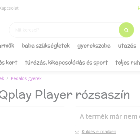
H
Kapcsolat
járműk
baba szükségletek
gyerekszoba
utazás
és kert
túrázás, kikapcsolódás és sport
teljes ru
vek
Pedálos gyerek
 Qplay Player rózsaszín
A termék már nem 
Küldés e-mailben