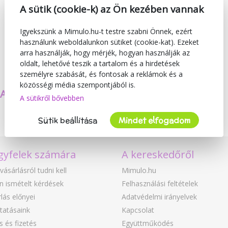
A sütik (cookie-k) az Ön kezében vannak
Igyekszünk a Mimulo.hu-t testre szabni Önnek, ezért
használunk weboldalunkon sütiket (cookie-kat). Ezeket
arra használják, hogy mérjék, hogyan használják az
oldalt, lehetővé teszik a tartalom és a hirdetések
személyre szabását, és fontosak a reklámok és a
közösségi média szempontjából is.
SAJÁT TERMÉKEKET
BIZTONSÁG
A sütikről bővebben
KÉSZÍTÜNK
ÉS MINŐSÉG
Sütik beállítása
Mindet elfogadom
gyfelek számára
A kereskedőről
vásárlásról tudni kell
Mimulo.hu
n ismételt kérdések
Felhasználási feltételek
lás előnyei
Adatvédelmi irányelvek
tatásaink
Kapcsolat
ás és fizetés
Együttműködés