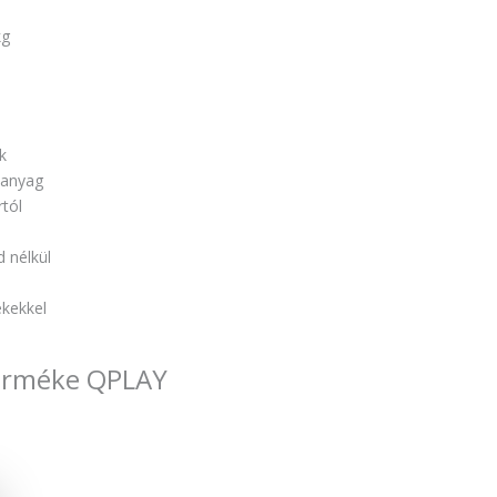
kg
n
k
anyag
rtól
d nélkül
kekkel
 terméke QPLAY