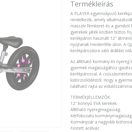
Termékleírás
A PLAYER egyensúlyozó kerékpár 
rendelkezik, amely alkalmazkodi
masszív fémkeret és a gumiból k
gyerekek játék közben biztos fo
kerékpáron használt 12" átmérő
nyújtanak mindenféle úton. A Q
kerékpározásra való átállást old
Az állítható kormány és nyereg l
gyermek magasságához igazítsa, 
kerékpárossal. A csúszásmentes
kidörzsölődéstől. Hogy a gyerm
található rajta az indulószámmal
TERMÉKJELLEMZŐK:
12" könnyű EVA kerekek.
Állítható nyeregmagasság.
Kétfokozatú kormánymagasság-á
Kormányzár a nagyobb biztons
Festett acélváz