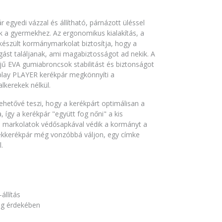
egyedi vázzal és állítható, párnázott üléssel
k a gyermekhez. Az ergonomikus kialakítás, a
észült kormánymarkolat biztosítja, hogy a
gást találjanak, ami magabiztosságot ad nekik. A
jű EVA gumiabroncsok stabilitást és biztonságot
play PLAYER kerékpár megkönnyíti a
alkerekek nélkül.
ehetővé teszi, hogy a kerékpárt optimálisan a
így a kerékpár "együtt fog nőni" a kis
 markolatok védősapkával védik a kormányt a
ekkerékpár még vonzóbbá váljon, egy címke
.
llítás
ág érdekében