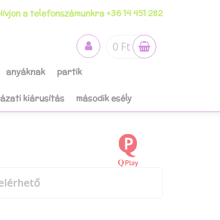
ívjon a telefonszámunkra +36 14 451 282
0 Ft
anyáknak
partik
házati kiárusítás
második esély
elérhető