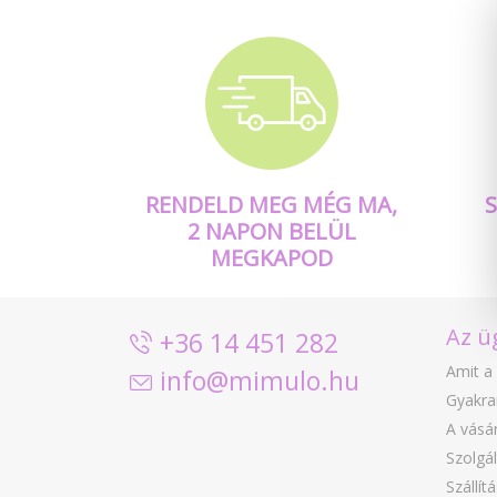
RENDELD MEG MÉG MA,
2 NAPON BELÜL
MEGKAPOD
Az ü
+36 14 451 282
Amit a 
info@mimulo.hu
Gyakra
A vásár
Szolgál
Szállít