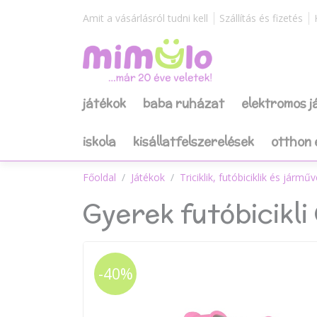
Amit a vásárlásról tudni kell
Szállítás és fizetés
játékok
baba ruházat
elektromos 
iskola
kisállatfelszerelések
otthon 
Főoldal
Játékok
Triciklik, futóbiciklik és jármű
Gyerek futóbicikli
-40%