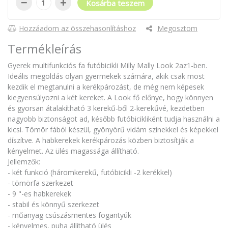
−
+
Kosárba teszem
Hozzáadom az összehasonlításhoz
Megosztom
Termékleírás
Gyerek multifunkciós fa futóbicikli Milly Mally Look 2az1-ben.
Ideális megoldás olyan gyermekek számára, akik csak most
kezdik el megtanulni a kerékpározást, de még nem képesek
kiegyensúlyozni a két kereket. A Look fő előnye, hogy könnyen
és gyorsan átalakítható 3 kerekű-ből 2-kerekűvé, kezdetben
nagyobb biztonságot ad, később futóbicikliként tudja használni a
kicsi. Tömör fából készül, gyönyörű vidám színekkel és képekkel
díszítve. A habkerekek kerékpározás közben biztosítják a
kényelmet. Az ülés magassága állítható.
Jellemzők:
- két funkció (háromkerekű, futóbicikli -2 kerékkel)
- tömörfa szerkezet
- 9 "-es habkerekek
- stabil és könnyű szerkezet
- műanyag csúszásmentes fogantyúk
- kényelmes, puha állítható ülés