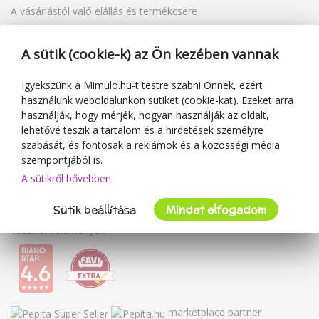
A vásárlástól való elállás és termékcsere
Reklamáció
Ajándékutalványok
A sütik (cookie-k) az Ön kezében vannak
Kuponok
Blog
Igyekszünk a Mimulo.hu-t testre szabni Önnek, ezért
használunk weboldalunkon sütiket (cookie-kat). Ezeket arra
A kereskedőről
használják, hogy mérjék, hogyan használják az oldalt,
lehetővé teszik a tartalom és a hirdetések személyre
Mimulo.hu
szabását, és fontosak a reklámok és a közösségi média
Felhasználási feltételek
szempontjából is.
Adatvédelmi irányelvek
A sütikről bővebben
Kapcsolat
Sütik beállítása
Mindet elfogadom
Együttműködés
Vásárlói vélemények
marketplace partner