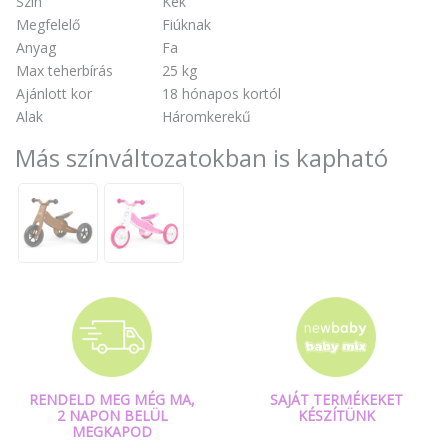
Szín
Kék
Megfelelő
Fiúknak
Anyag
Fa
Max teherbírás
25 kg
Ajánlott kor
18 hónapos kortól
Alak
Háromkerekű
Más színváltozatokban is kapható
RENDELD MEG MÉG MA,
SAJÁT TERMÉKEKET
2 NAPON BELÜL
KÉSZÍTÜNK
MEGKAPOD