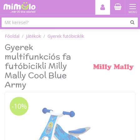
MENÜ
Főoldal
Játékok
Gyerek futóbiciklik
Gyerek
multifunkciós fa
futóbicikli Milly
Mally Cool Blue
Army
-10%