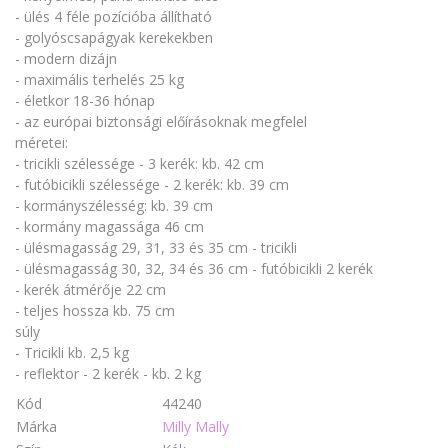
- ülés 4 féle pozícióba állítható
- golyóscsapágyak kerekekben
- modern dizájn
- maximális terhelés 25 kg
- életkor 18-36 hónap
- az európai biztonsági előírásoknak megfelel
méretei:
- tricikli szélessége - 3 kerék: kb. 42 cm
- futóbicikli szélessége - 2 kerék: kb. 39 cm
- kormányszélesség: kb. 39 cm
- kormány magassága 46 cm
- ülésmagasság 29, 31, 33 és 35 cm - tricikli
- ülésmagasság 30, 32, 34 és 36 cm - futóbicikli 2 kerék
- kerék átmérője 22 cm
- teljes hossza kb. 75 cm
súly
- Tricikli kb. 2,5 kg
- reflektor - 2 kerék - kb. 2 kg
Kód
44240
Márka
Milly Mally