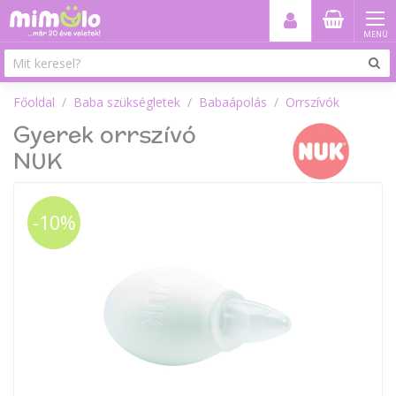
MENÜ
Főoldal
Baba szükségletek
Babaápolás
Orrszívók
Gyerek orrszívó
NUK
-10%