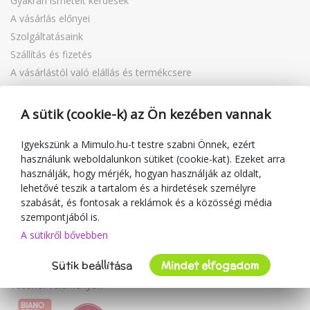
Gyakran ismételt kérdések
A vásárlás előnyei
Szolgáltatásaink
Szállítás és fizetés
A vásárlástól való elállás és termékcsere
Reklamáció
Ajándékutalványok
A sütik (cookie-k) az Ön kezében vannak
Kuponok
Igyekszünk a Mimulo.hu-t testre szabni Önnek, ezért
Blog
használunk weboldalunkon sütiket (cookie-kat). Ezeket arra
A kereskedőről
használják, hogy mérjék, hogyan használják az oldalt,
lehetővé teszik a tartalom és a hirdetések személyre
Mimulo.hu
szabását, és fontosak a reklámok és a közösségi média
Felhasználási feltételek
szempontjából is.
Adatvédelmi irányelvek
A sütikről bővebben
Kapcsolat
Sütik beállítása
Mindet elfogadom
Együttműködés
Vásárlói vélemények