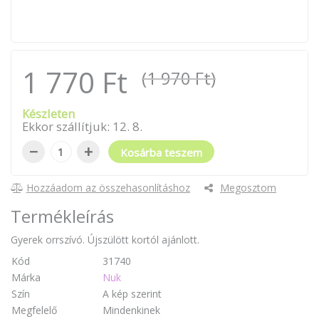
1 770 Ft
(1 970 Ft)
Készleten
Ekkor szállítjuk:
12
.
8
.
−
+
Kosárba teszem
Hozzáadom az összehasonlításhoz
Megosztom
Termékleírás
Gyerek orrszívó. Újszülött kortól ajánlott.
Kód
31740
Márka
Nuk
Szín
A kép szerint
Megfelelő
Mindenkinek