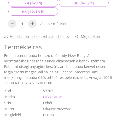
74 (6-9 h)
80 (9-12 h)
86 (12-18 h)
−
+
válassz méretet
Hozzáadom az összehasonlításhoz
Megosztom
Termékleírás
Eredeti pamut baba hosszú ujjú body New Baby. A
nyomtatáshoz használt színek alkalmasak a babák számára.
Puha minőségi anyagból készült, amibe a baba kényelmesen
fogja érezni magát. Vállnál és az ülepénél patentos, ami
megkönnyíti a baba öltöztetését és pelenkázását. Anyaga: 100%
. OEKO-TEX STANDARD 100.
Kód
57203
Márka
NEW BABY
Szín
Fehér
Méret
válassz méretet
Megfelelő
Fiúknak