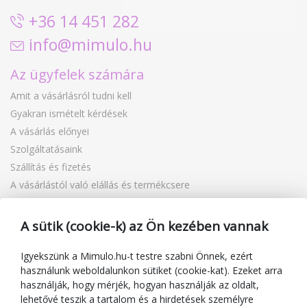
+36 14 451 282
info@mimulo.hu
Az ügyfelek számára
Amit a vásárlásról tudni kell
Gyakran ismételt kérdések
A vásárlás előnyei
Szolgáltatásaink
Szállítás és fizetés
A vásárlástól való elállás és termékcsere
Reklamáció
Ajándékutalványok
A sütik (cookie-k) az Ön kezében vannak
Kuponok
Blog
Igyekszünk a Mimulo.hu-t testre szabni Önnek, ezért
használunk weboldalunkon sütiket (cookie-kat). Ezeket arra
A kereskedőről
használják, hogy mérjék, hogyan használják az oldalt,
lehetővé teszik a tartalom és a hirdetések személyre
Mimulo.hu