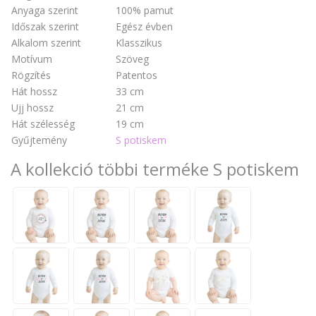
Anyaga szerint
100% pamut
Időszak szerint
Egész évben
Alkalom szerint
Klasszikus
Motívum
Szöveg
Rögzítés
Patentos
Hát hossz
33 cm
Ujj hossz
21 cm
Hát szélesség
19 cm
Gyűjtemény
S potiskem
A kollekció többi terméke S potiskem