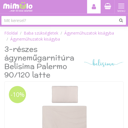
MENÜ
Főoldal
Baba szükségletek
Ágyneműhuzatok kiságyba
Ágyneműhuzatok kiságyba
3-részes
ágyneműgarnitúra
Belisima Palermo
90/120 latte
-10%