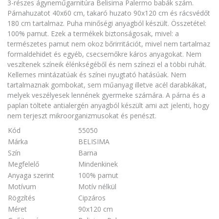
3-részes ágyneműgarnitúra Belisima Palermo babák szám.
Párnahuzatot 40x60 cm, takaró huzato 90x120 cm és rácsvédőt
180 cm tartalmaz. Puha minőségi anyagból készült. Összetétel:
100% pamut. Ezek a termékek biztonságosak, mivel: a
természetes pamut nem okoz bőrirritációt, mivel nem tartalmaz
formaldehidet és egyéb, csecsemőkre káros anyagokat. Nem
veszítenek színeik élénkségéből és nem színezi el a többi ruhát.
Kellemes mintázatúak és színei nyugtató hatásúak. Nem
tartalmaznak gombokat, sem műanyag illetve acél darabkákat,
melyek veszélyesek lennének gyermeke számára. A párna és a
paplan töltete antialergén anyagból készült ami azt jelenti, hogy
nem terjeszt mikroorganizmusokat és penészt.
Kód
55050
Márka
BELISIMA
Szín
Barna
Megfelelő
Mindenkinek
Anyaga szerint
100% pamut
Motívum
Motív nélkül
Rögzítés
Cipzáros
Méret
90x120 cm