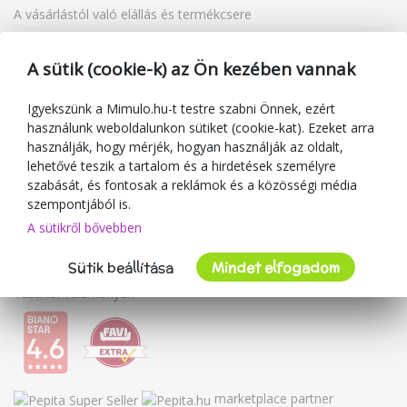
A vásárlástól való elállás és termékcsere
Reklamáció
Ajándékutalványok
A sütik (cookie-k) az Ön kezében vannak
Kuponok
Blog
Igyekszünk a Mimulo.hu-t testre szabni Önnek, ezért
használunk weboldalunkon sütiket (cookie-kat). Ezeket arra
A kereskedőről
használják, hogy mérjék, hogyan használják az oldalt,
lehetővé teszik a tartalom és a hirdetések személyre
Mimulo.hu
szabását, és fontosak a reklámok és a közösségi média
Felhasználási feltételek
szempontjából is.
Adatvédelmi irányelvek
A sütikről bővebben
Kapcsolat
Sütik beállítása
Mindet elfogadom
Együttműködés
Vásárlói vélemények
marketplace partner