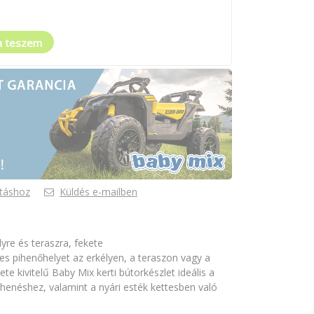
a teszem
táshoz
Küldés e-mailben
lyre és teraszra, fekete
 pihenőhelyet az erkélyen, a teraszon vagy a
te kivitelű Baby Mix kerti bútorkészlet ideális a
ihenéshez, valamint a nyári esték kettesben való