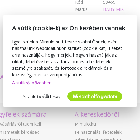
Kód
59469
Márka
BABY MIX
Szín
Fekete
A sütik (cookie-k) az Ön kezében vannak
Igyekszünk a Mimulo.hu-t testre szabni Önnek, ezért
használunk weboldalunkon sütiket (cookie-kat). Ezeket
arra használják, hogy mérjék, hogyan használják az
oldalt, lehetővé teszik a tartalom és a hirdetések
személyre szabását, és fontosak a reklámok és a
közösségi média szempontjából is.
SAJÁT TERMÉKEKET
BIZTONSÁG
A sütikről bővebben
KÉSZÍTÜNK
ÉS MINŐSÉG
Sütik beállítása
Mindet elfogadom
gyfelek számára
A kereskedőről
vásárlásról tudni kell
Mimulo.hu
n ismételt kérdések
Felhasználási feltételek