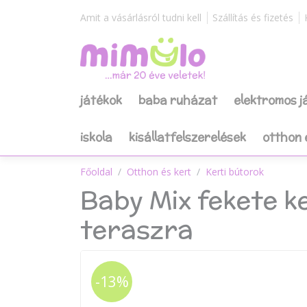
Amit a vásárlásról tudni kell
Szállítás és fizetés
játékok
baba ruházat
elektromos 
iskola
kisállatfelszerelések
otthon 
Főoldal
Otthon és kert
Kerti bútorok
Baby Mix fekete ke
teraszra
-13%