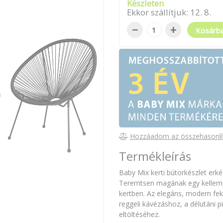
Készleten
Ekkor szállítjuk:
12
.
8
.
−
+
Kosárb
Hozzáadom az összehasonlí
Termékleírás
Baby Mix kerti bútorkészlet erké
Teremtsen magának egy kellemes
kertben. Az elegáns, modern feke
reggeli kávézáshoz, a délutáni p
eltöltéséhez.