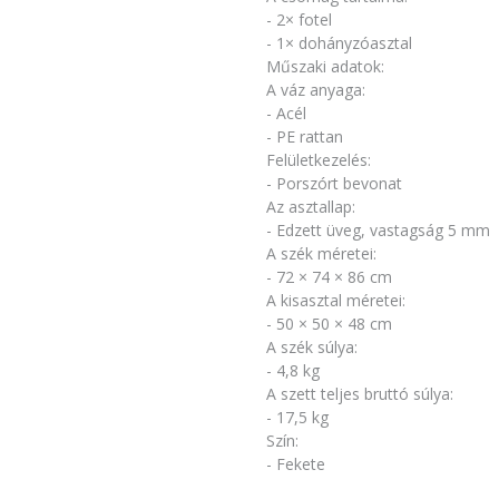
- 2× fotel
- 1× dohányzóasztal
Műszaki adatok:
A váz anyaga:
- Acél
- PE rattan
Felületkezelés:
- Porszórt bevonat
Az asztallap:
- Edzett üveg, vastagság 5 mm
A szék méretei:
- 72 × 74 × 86 cm
A kisasztal méretei:
- 50 × 50 × 48 cm
A szék súlya:
- 4,8 kg
A szett teljes bruttó súlya:
- 17,5 kg
Szín:
- Fekete