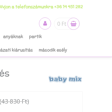
ívjon a telefonszámunkra +36 14 451 282
0 Ft
anyáknak
partik
házati kiárusítás
második esély
 és
(43 830 Ft)