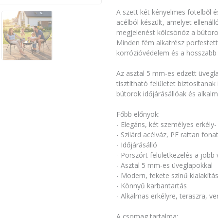
A szett két kényelmes fotelből és
acélból készült, amelyet ellenáll
megjelenést kölcsönöz a bútorok
Minden fém alkatrész porfestett 
korrózióvédelem és a hosszabb 
Az asztal 5 mm-es edzett üvegla
tisztítható felületet biztosítana
bútorok időjárásállóak és alkalm
Főbb előnyök:
- Elegáns, két személyes erkély-
- Szilárd acélváz, PE rattan fonat
- Időjárásálló
- Porszórt felületkezelés a job
- Asztal 5 mm-es üveglapokkal
- Modern, fekete színű kialakítá
- Könnyű karbantartás
- Alkalmas erkélyre, teraszra, v
A csomag tartalma: