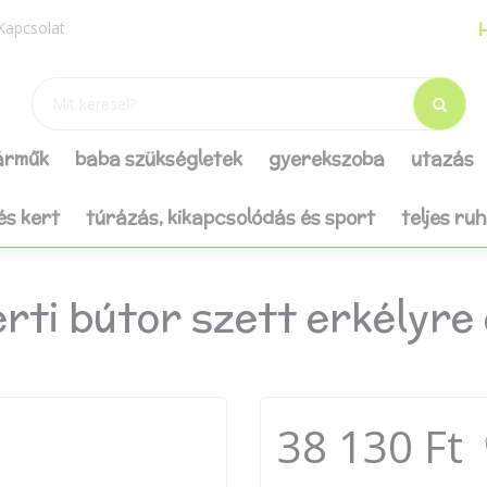
H
Kapcsolat
járműk
baba szükségletek
gyerekszoba
utazás
és kert
túrázás, kikapcsolódás és sport
teljes ru
rti bútor szett erkélyre
38 130 Ft