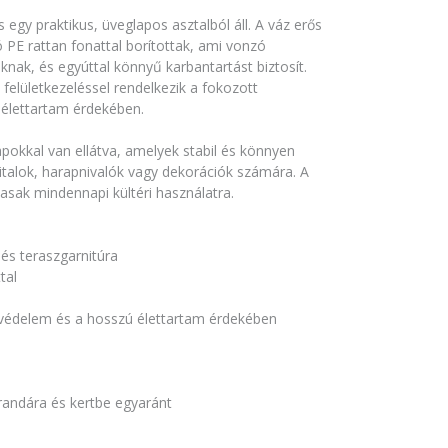
 egy praktikus, üveglapos asztalból áll. A váz erős
ó PE rattan fonattal borítottak, ami vonzó
nak, és egyúttal könnyű karbantartást biztosít.
felületkezeléssel rendelkezik a fokozott
élettartam érdekében.
pokkal van ellátva, amelyek stabil és könnyen
k italok, harapnivalók vagy dekorációk számára. A
asak mindennapi kültéri használatra.
 és teraszgarnitúra
tal
b védelem és a hosszú élettartam érdekében
s
erandára és kertbe egyaránt