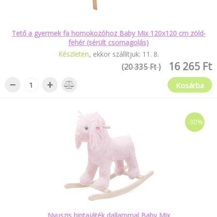
Tető a gyermek fa homokozóhoz Baby Mix 120x120 cm zöld-
fehér (sérült csomagolás)
Készleten
ekkor szállítjuk:
11
.
8
.
16 265 Ft
(20 335 Ft )
−
+
Kosárba
-30%
Nyuszis hintajáték dallammal Baby Mix