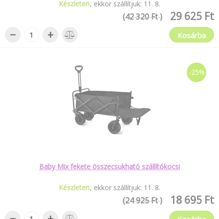
Készleten
ekkor szállítjuk:
11
.
8
.
29 625 Ft
(42 320 Ft )
−
+
Kosárba
-25%
Baby Mix fekete összecsukható szállítókocsi
Készleten
ekkor szállítjuk:
11
.
8
.
18 695 Ft
(24 925 Ft )
−
+