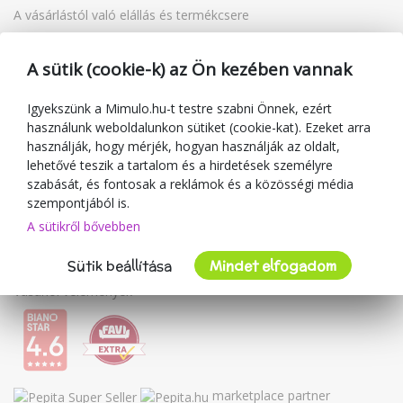
A vásárlástól való elállás és termékcsere
Reklamáció
Ajándékutalványok
A sütik (cookie-k) az Ön kezében vannak
Kuponok
Blog
Igyekszünk a Mimulo.hu-t testre szabni Önnek, ezért
használunk weboldalunkon sütiket (cookie-kat). Ezeket arra
A kereskedőről
használják, hogy mérjék, hogyan használják az oldalt,
lehetővé teszik a tartalom és a hirdetések személyre
Mimulo.hu
szabását, és fontosak a reklámok és a közösségi média
Felhasználási feltételek
szempontjából is.
Adatvédelmi irányelvek
A sütikről bővebben
Kapcsolat
Sütik beállítása
Mindet elfogadom
Együttműködés
Vásárlói vélemények
marketplace partner