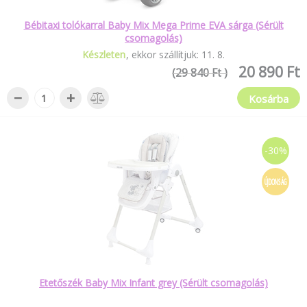
Bébitaxi tolókarral Baby Mix Mega Prime EVA sárga (Sérült
csomagolás)
Készleten
ekkor szállítjuk:
11
.
8
.
20 890 Ft
(29 840 Ft )
−
+
Kosárba
-30%
ÚJDONSÁG
Etetőszék Baby Mix Infant grey (Sérült csomagolás)