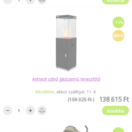
Kosárba
-13%
ÚJDONSÁG
Antracit színű gázüzemű teraszfűtő
Készleten
ekkor szállítjuk:
11
.
8
.
138 615 Ft
(159 325 Ft )
−
+
Kosárba