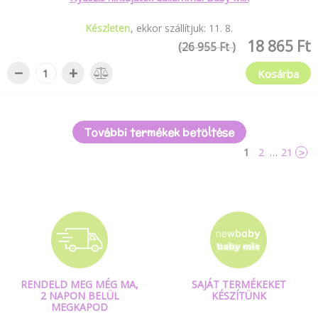
Készleten
ekkor szállítjuk:
11
.
8
.
18 865 Ft
(26 955 Ft )
−
+
Kosárba
További termékek betöltése
1
2
…
21
>
RENDELD MEG MÉG MA,
SAJÁT TERMÉKEKET
2 NAPON BELÜL
KÉSZÍTÜNK
MEGKAPOD