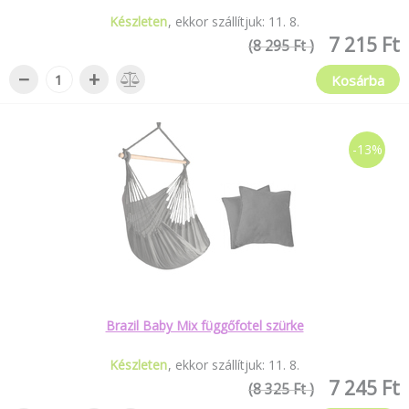
Készleten
ekkor szállítjuk:
11
.
8
.
7 215 Ft
(8 295 Ft )
−
+
Kosárba
-13%
Brazil Baby Mix függőfotel szürke
Készleten
ekkor szállítjuk:
11
.
8
.
7 245 Ft
(8 325 Ft )