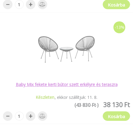
−
+
Kosárba
-13%
Baby Mix fekete kerti bútor szett erkélyre és teraszra
Készleten
ekkor szállítjuk:
11
.
8
.
38 130 Ft
(43 830 Ft )
−
+
Kosárba