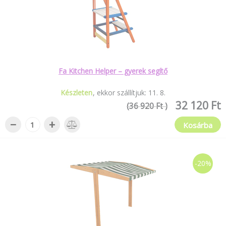
Fa Kitchen Helper – gyerek segítő
Készleten
ekkor szállítjuk:
11
.
8
.
32 120 Ft
(36 920 Ft )
−
+
Kosárba
-20%