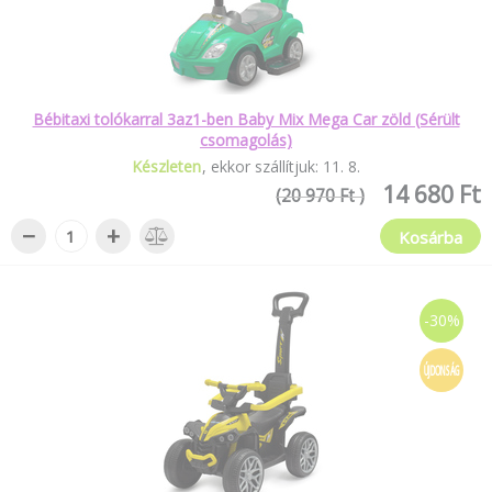
Bébitaxi tolókarral 3az1-ben Baby Mix Mega Car zöld (Sérült
csomagolás)
Készleten
ekkor szállítjuk:
11
.
8
.
14 680 Ft
(20 970 Ft )
−
+
Kosárba
-30%
ÚJDONSÁG