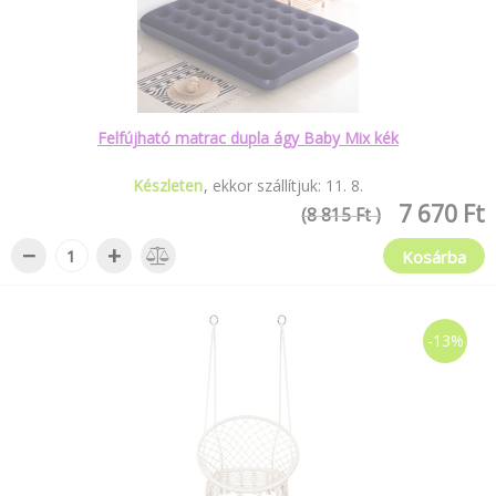
Felfújható matrac dupla ágy Baby Mix kék
Készleten
ekkor szállítjuk:
11
.
8
.
7 670 Ft
(8 815 Ft )
−
+
Kosárba
-13%