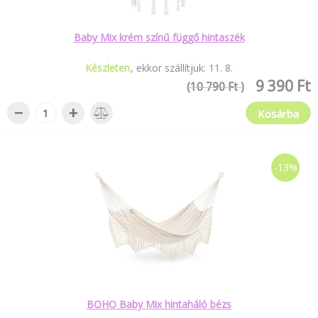
Baby Mix krém színű függő hintaszék
Készleten
ekkor szállítjuk:
11
.
8
.
9 390 Ft
(10 790 Ft )
−
+
Kosárba
-13%
BOHO Baby Mix hintaháló bézs