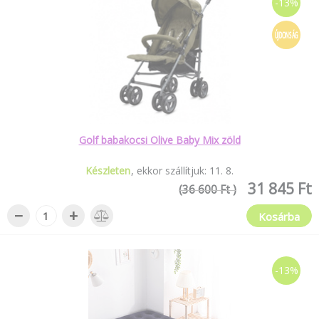
-13%
ÚJDONSÁG
Golf babakocsi Olive Baby Mix zöld
Készleten
ekkor szállítjuk:
11
.
8
.
31 845 Ft
(36 600 Ft )
−
+
Kosárba
-13%