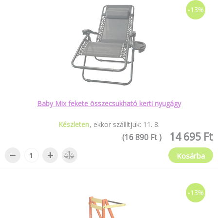
-13%
Baby Mix fekete összecsukható kerti nyugágy
Készleten
ekkor szállítjuk:
11
.
8
.
14 695 Ft
(16 890 Ft )
−
+
Kosárba
-13%