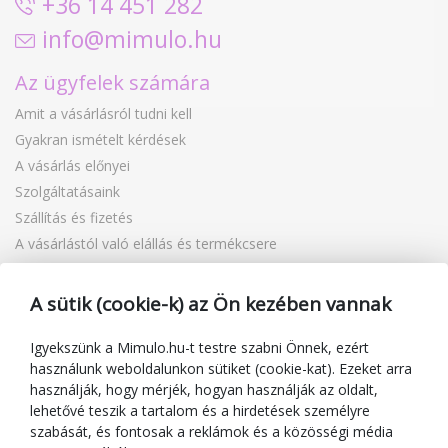
+36 14 451 282
info@mimulo.hu
Az ügyfelek számára
Amit a vásárlásról tudni kell
Gyakran ismételt kérdések
A vásárlás előnyei
Szolgáltatásaink
Szállítás és fizetés
A vásárlástól való elállás és termékcsere
Reklamáció
Ajándékutalványok
A sütik (cookie-k) az Ön kezében vannak
Kuponok
Igyekszünk a Mimulo.hu-t testre szabni Önnek, ezért
Blog
használunk weboldalunkon sütiket (cookie-kat). Ezeket arra
A kereskedőről
használják, hogy mérjék, hogyan használják az oldalt,
lehetővé teszik a tartalom és a hirdetések személyre
Mimulo.hu
szabását, és fontosak a reklámok és a közösségi média
Felhasználási feltételek