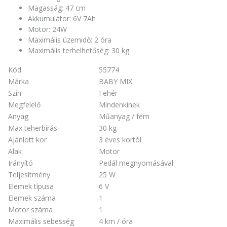
Magasság: 47 cm
Akkumulátor: 6V 7Ah
Motor: 24W
Maximális üzemidő: 2 óra
Maximális terhelhetőség: 30 kg
Kód
55774
Márka
BABY MIX
Szín
Fehér
Megfelelő
Mindenkinek
Anyag
Műanyag / fém
Max teherbírás
30 kg
Ajánlott kor
3 éves kortól
Alak
Motor
Irányító
Pedál megnyomásával
Teljesítmény
25 W
Elemek típusa
6 V
Elemek száma
1
Motor száma
1
Maximális sebesség
4 km / óra