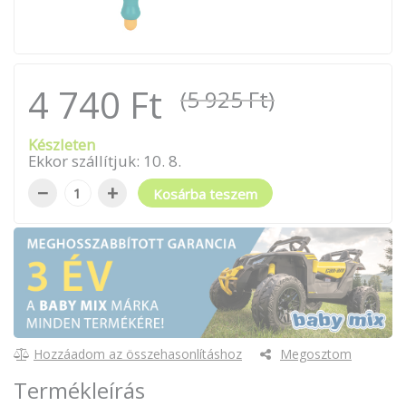
4 740 Ft
(5 925 Ft)
Készleten
Ekkor szállítjuk:
10
.
8
.
−
+
Kosárba teszem
Hozzáadom az összehasonlításhoz
Megosztom
Termékleírás