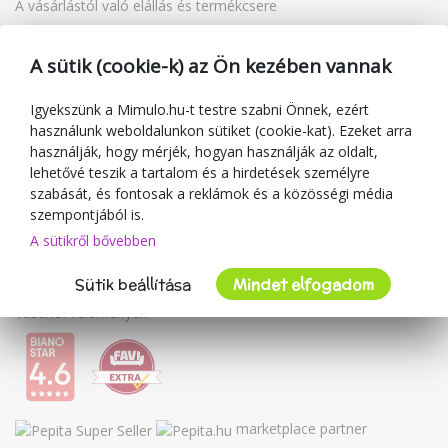
A vásárlástól való elállás és termékcsere
Reklamáció
Ajándékutalványok
A sütik (cookie-k) az Ön kezében vannak
Kuponok
Blog
Igyekszünk a Mimulo.hu-t testre szabni Önnek, ezért
használunk weboldalunkon sütiket (cookie-kat). Ezeket arra
A kereskedőről
használják, hogy mérjék, hogyan használják az oldalt,
lehetővé teszik a tartalom és a hirdetések személyre
Mimulo.hu
szabását, és fontosak a reklámok és a közösségi média
Felhasználási feltételek
szempontjából is.
Adatvédelmi irányelvek
A sütikről bővebben
Kapcsolat
Sütik beállítása
Mindet elfogadom
Együttműködés
Vásárlói vélemények
marketplace partner