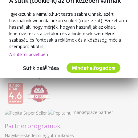
A sütik (cookie-k) az Ön kezében vannak
Kuponok
Igyekszünk a Mimulo.hu-t testre szabni Önnek, ezért
Blog
használunk weboldalunkon sütiket (cookie-kat). Ezeket arra
A kereskedőről
használják, hogy mérjék, hogyan használják az oldalt,
lehetővé teszik a tartalom és a hirdetések személyre
Mimulo.hu
szabását, és fontosak a reklámok és a közösségi média
Felhasználási feltételek
szempontjából is.
Adatvédelmi irányelvek
A sütikről bővebben
Kapcsolat
Sütik beállítása
Mindet elfogadom
Együttműködés
Vásárlói vélemények
marketplace partner
Partnerprogramok
Nagykereskedelmi együttműködés