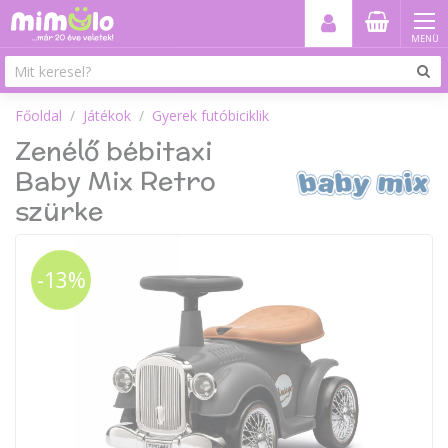
MENÜ
Főoldal
Játékok
Gyerek futóbiciklik
Zenélő bébitaxi
Baby Mix Retro
szürke
-13%