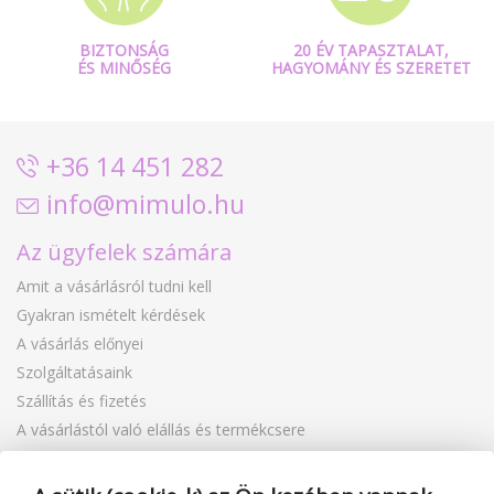
BIZTONSÁG
20 ÉV TAPASZTALAT,
ÉS MINŐSÉG
HAGYOMÁNY ÉS SZERETET
+36 14 451 282
info@mimulo.hu
Az ügyfelek számára
Amit a vásárlásról tudni kell
Gyakran ismételt kérdések
A vásárlás előnyei
Szolgáltatásaink
Szállítás és fizetés
A vásárlástól való elállás és termékcsere
Reklamáció
Ajándékutalványok