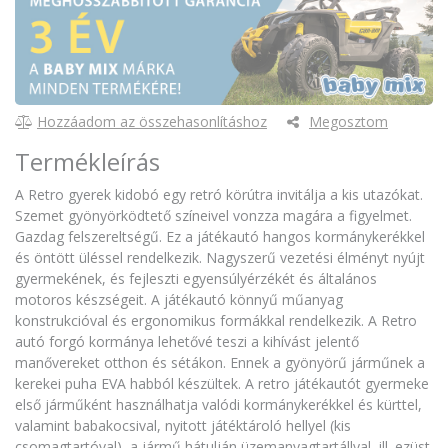
Hozzáadom az összehasonlításhoz
Megosztom
Termékleírás
A Retro gyerek kidobó egy retró körútra invitálja a kis utazókat.
Szemet gyönyörködtető színeivel vonzza magára a figyelmet.
Gazdag felszereltségű. Ez a játékautó hangos kormánykerékkel
és öntött üléssel rendelkezik. Nagyszerű vezetési élményt nyújt
gyermekének, és fejleszti egyensúlyérzékét és általános
motoros készségeit. A játékautó könnyű műanyag
konstrukcióval és ergonomikus formákkal rendelkezik. A Retro
autó forgó kormánya lehetővé teszi a kihívást jelentő
manővereket otthon és sétákon. Ennek a gyönyörű járműnek a
kerekei puha EVA habból készültek. A retro játékautót gyermeke
első járműként használhatja valódi kormánykerékkel és kürttel,
valamint babakocsival, nyitott játéktároló hellyel (kis
csomagtartóval), a jármű hátulján üzemanyagtartállyal, ill. ezüst