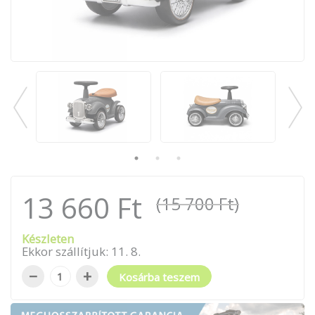
13 660 Ft
(15 700 Ft)
Készleten
Ekkor szállítjuk:
11
.
8
.
−
+
Kosárba teszem